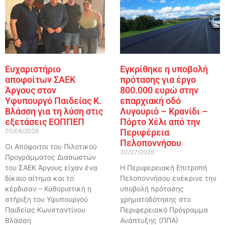
Ευχαριστήριο
Εγκρίθηκε η υποβολή
αποφοίτων ΣΑΕΚ
πρότασης για έργο
Άργους στον
800.000 ευρώ στην
Υφυπουργό Παιδείας Κ.
επαρχιακή οδό
Βλάσση για τη λύση στις
Λυγουριό – Κρανίδι –
εξετάσεις ΕΟΠΠΕΠ
Πόρτο Χέλι από την
05/08/2026
Περιφέρεια
Πελοποννήσου
Οι Απόφοιτοι του Πιλοτικού
30/07/2026
Προγράμματος Διασωστών
του ΣΑΕΚ Άργους είχαν ένα
Η Περιφερειακή Επιτροπή
δίκαιο αίτημα και το
Πελοποννήσου ενέκρινε την
κέρδισαν – Καθοριστική η
υποβολή πρότασης
στήριξη του Υφυπουργού
χρηματοδότησης στο
Παιδείας Κωνσταντίνου
Περιφερειακό Πρόγραμμα
Βλάσση
Ανάπτυξης (ΠΠΑ)