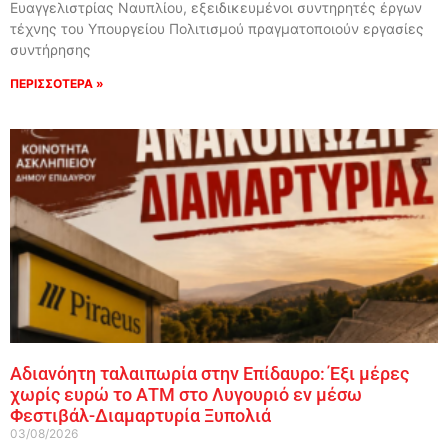
Ευαγγελιστρίας Ναυπλίου, εξειδικευμένοι συντηρητές έργων
τέχνης του Υπουργείου Πολιτισμού πραγματοποιούν εργασίες
συντήρησης
ΠΕΡΙΣΣΟΤΕΡΑ »
Αδιανόητη ταλαιπωρία στην Επίδαυρο: Έξι μέρες
χωρίς ευρώ το ΑΤΜ στο Λυγουριό εν μέσω
Φεστιβάλ-Διαμαρτυρία Ξυπολιά
03/08/2026