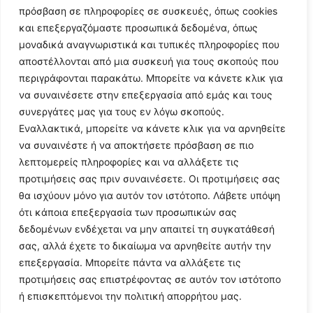
πρόσβαση σε πληροφορίες σε συσκευές, όπως cookies
© 2024 All Rights Reserved
και επεξεργαζόμαστε προσωπικά δεδομένα, όπως
μοναδικά αναγνωριστικά και τυπικές πληροφορίες που
αποστέλλονται από μια συσκευή για τους σκοπούς που
περιγράφονται παρακάτω. Μπορείτε να κάνετε κλικ για
να συναινέσετε στην επεξεργασία από εμάς και τους
Η ιστοσελίδα
argolikianaptiksi.gr
είναι πιστοποιημένη στο
συνεργάτες μας για τους εν λόγω σκοπούς.
ηλεκτρονικό Μητρώο Ηλεκτρονικού Τύπου της ΓΓ Επικοινωνίας
Εναλλακτικά, μπορείτε να κάνετε κλικ για να αρνηθείτε
και Ενημέρωσης (Αριθμός ΜΗΤ
242062
)
να συναινέστε ή να αποκτήσετε πρόσβαση σε πιο
λεπτομερείς πληροφορίες και να αλλάξετε τις
προτιμήσεις σας πριν συναινέσετε. Οι προτιμήσεις σας
θα ισχύουν μόνο για αυτόν τον ιστότοπο. Λάβετε υπόψη
ότι κάποια επεξεργασία των προσωπικών σας
δεδομένων ενδέχεται να μην απαιτεί τη συγκατάθεσή
σας, αλλά έχετε το δικαίωμα να αρνηθείτε αυτήν την
επεξεργασία. Μπορείτε πάντα να αλλάξετε τις
προτιμήσεις σας επιστρέφοντας σε αυτόν τον ιστότοπο
ή επισκεπτόμενοι την πολιτική απορρήτου μας.