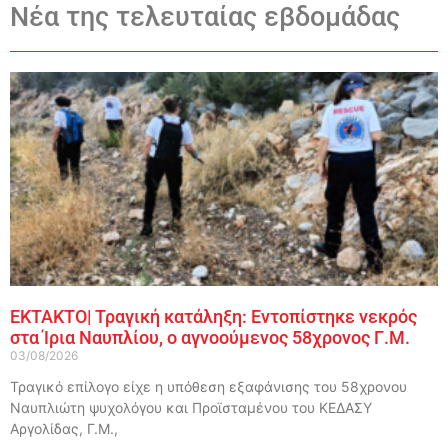
Νέα της τελευταίας εβδομάδας
ΕΚΤΑΚΤΟ| Τραγική κατάληξη: Εντοπίστηκε νεκρός
στα Ίρια Ναυπλίου, ο αγνοούμενος 58χρονος Γ.Μ.
03/08/2026
Τραγικό επίλογο είχε η υπόθεση εξαφάνισης του 58χρονου
Ναυπλιώτη ψυχολόγου και Προϊσταμένου του ΚΕΔΑΣΥ
Αργολίδας, Γ.Μ.,