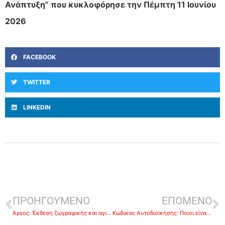
Ανάπτυξη” που κυκλοφόρησε την Πέμπτη 11 Ιουνίου
2026
FACEBOOK
TWITTER
LINKEDIN
ΠΡΟΗΓΟΥΜΕΝΟ
ΕΠΟΜΕΝΟ
Άργος: Έκθεση ζωγραφικής και αγιογραφίας από τους μαθητές του Ρήγα Ρηγόπουλου
Κώδικας Αυτοδιοίκησης: Ποιοι είναι οι νέοι κανόνες για τις εκλογές του 2028