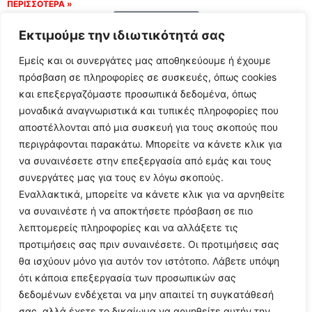
ΠΕΡΙΣΣΟΤΕΡΑ »
Load More
Εκτιμούμε την ιδιωτικότητά σας
Εμείς και οι συνεργάτες μας αποθηκεύουμε ή έχουμε
πρόσβαση σε πληροφορίες σε συσκευές, όπως cookies
και επεξεργαζόμαστε προσωπικά δεδομένα, όπως
μοναδικά αναγνωριστικά και τυπικές πληροφορίες που
αποστέλλονται από μια συσκευή για τους σκοπούς που
περιγράφονται παρακάτω. Μπορείτε να κάνετε κλικ για
να συναινέσετε στην επεξεργασία από εμάς και τους
συνεργάτες μας για τους εν λόγω σκοπούς.
Εναλλακτικά, μπορείτε να κάνετε κλικ για να αρνηθείτε
Follow Us
να συναινέστε ή να αποκτήσετε πρόσβαση σε πιο
λεπτομερείς πληροφορίες και να αλλάξετε τις
προτιμήσεις σας πριν συναινέσετε. Οι προτιμήσεις σας
© 2024 All Rights Reserved
θα ισχύουν μόνο για αυτόν τον ιστότοπο. Λάβετε υπόψη
ότι κάποια επεξεργασία των προσωπικών σας
δεδομένων ενδέχεται να μην απαιτεί τη συγκατάθεσή
σας, αλλά έχετε το δικαίωμα να αρνηθείτε αυτήν την