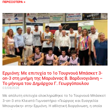
ΠΕΡΙΣΣΟΤΕΡΑ »
Ερμιόνη: Με επιτυχία το 1ο Τουρνουά Μπάσκετ 3-
on-3 στη μνήμη της Μαριάννας Β. Βαρδινογιάννη –
Το μήνυμα του Δημάρχου Γ. Γεωργόπουλου
03/08/2026
Με απόλυτη επιτυχία ολοκληρώθηκε το 1ο Τουρνουά Μπάσκετ
3-on-3 στο Κλειστό Γυμναστήριο «Γεώργιος και Ευαγγελία
Μπουρνάκη» στην Ερμιόνη. Η αθλητική διοργάνωση, η οποία