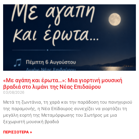
«Με αγάπη και έρωτα…»: Μια γιορτινή μουσική
βραδιά στο λιμάνι της Νέας Επιδαύρου
03/08/2026
Μετά τη ζωντάνια, τη χαρά και την παράδοση του πανηγυριού
της παραμονής, η Νέα Επίδαυρος συνεχίζει να γιορτάζει τη
μεγάλη εορτή της Μεταμόρφωσης του Σωτήρος με μια
ξεχωριστή μουσική βραδιά
ΠΕΡΙΣΣΟΤΕΡΑ »