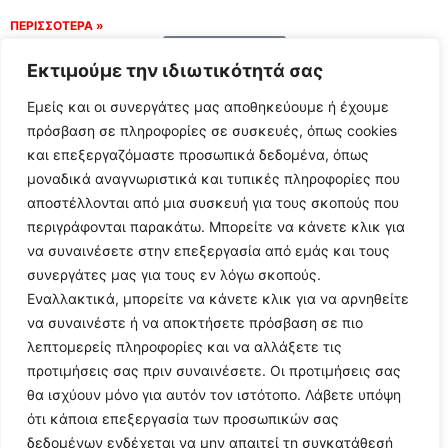
ΠΕΡΙΣΣΟΤΕΡΑ »
Load More
Εκτιμούμε την ιδιωτικότητά σας
Εμείς και οι συνεργάτες μας αποθηκεύουμε ή έχουμε
πρόσβαση σε πληροφορίες σε συσκευές, όπως cookies
και επεξεργαζόμαστε προσωπικά δεδομένα, όπως
μοναδικά αναγνωριστικά και τυπικές πληροφορίες που
αποστέλλονται από μια συσκευή για τους σκοπούς που
περιγράφονται παρακάτω. Μπορείτε να κάνετε κλικ για
να συναινέσετε στην επεξεργασία από εμάς και τους
συνεργάτες μας για τους εν λόγω σκοπούς.
Εναλλακτικά, μπορείτε να κάνετε κλικ για να αρνηθείτε
Follow Us
να συναινέστε ή να αποκτήσετε πρόσβαση σε πιο
λεπτομερείς πληροφορίες και να αλλάξετε τις
προτιμήσεις σας πριν συναινέσετε. Οι προτιμήσεις σας
© 2024 All Rights Reserved
θα ισχύουν μόνο για αυτόν τον ιστότοπο. Λάβετε υπόψη
ότι κάποια επεξεργασία των προσωπικών σας
δεδομένων ενδέχεται να μην απαιτεί τη συγκατάθεσή