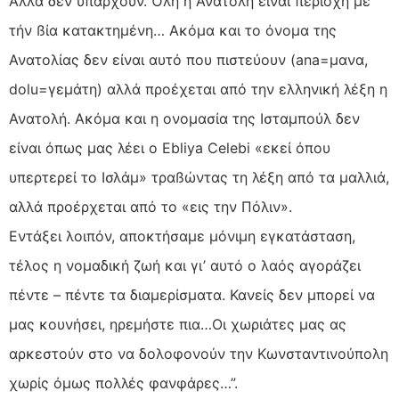
Αλλά δεν υπάρχουν. Όλη η Ανατολή είναι περιοχή µέ
τήν ßία κατακτηµένη… Ακόµα και το όνοµα της
Ανατολίας δεν είναι αυτό που πιστεύουν (ana=µανα,
dolu=γεµάτη) αλλά προέχεται από την ελληνική λέξη η
Ανατολή. Ακόµα και η ονοµασία της Ισταµπούλ δεν
είναι όπως µας λέει ο Ebliya Celebi «εκεί όπου
υπερτερεί το Ισλάµ» τραßώντας τη λέξη από τα µαλλιά,
αλλά προέρχεται από το «εις την Πόλιν».
Εντάξει λοιπόν, αποκτήσαµε µόνιµη εγκατάσταση,
τέλος η νοµαδική ζωή και γι’ αυτό ο λαός αγοράζει
πέντε – πέντε τα διαµερίσµατα. Κανείς δεν µπορεί να
µας κουνήσει, ηρεµήστε πια…Οι χωριάτες µας ας
αρκεστούν στο να δολοφονούν την Κωνσταντινούπολη
χωρίς όµως πολλές φανφάρες…”.