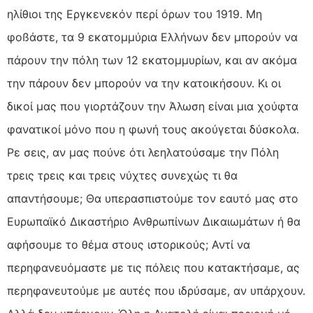
ηλίθιοι της Εργκενεκόν περί όρων του 1919. Μη
φοßάστε, τα 9 εκατοµµύρια Ελλήνων δεν µπορούν να
πάρουν την πόλη των 12 εκατοµµυρίων, και αν ακόµα
την πάρουν δεν µπορούν να την κατοικήσουν. Κι οι
δικοί µας που γιορτάζουν την Άλωση είναι µια χούφτα
φανατικοί µόνο που η φωνή τους ακούγεται δύσκολα.
Ρε σεις, αν µας πούνε ότι λεηλατούσαµε την Πόλη
τρεις τρεις και τρεις νύχτες συνεχώς τι θα
απαντήσουµε; Θα υπερασπιστούµε τον εαυτό µας στο
Ευρωπαϊκό Δικαστήριο Ανθρωπίνων Δικαιωµάτων ή θα
αφήσουµε το θέµα στους ιστορικούς; Αντί να
περηφανευόµαστε µε τις πόλεις που κατακτήσαµε, ας
περηφανευτούµε µε αυτές που ιδρύσαµε, αν υπάρχουν.