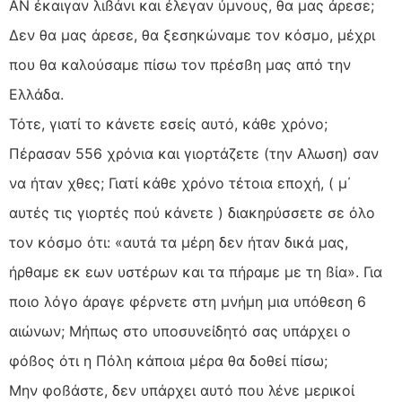
ΑΝ έκαιγαν λιßάνι και έλεγαν ύµνους, θα µας άρεσε;
Δεν θα µας άρεσε, θα ξεσηκώναµε τον κόσµο, µέχρι
που θα καλούσαµε πίσω τον πρέσßη µας από την
Ελλάδα.
Τότε, γιατί το κάνετε εσείς αυτό, κάθε χρόνο;
Πέρασαν 556 χρόνια και γιορτάζετε (την Αλωση) σαν
να ήταν χθες; Γιατί κάθε χρόνο τέτοια εποχή, ( µ΄
αυτές τις γιορτές πού κάνετε ) διακηρύσσετε σε όλο
τον κόσµο ότι: «αυτά τα µέρη δεν ήταν δικά µας,
ήρθαµε εκ εων υστέρων και τα πήραµε µε τη ßία». Για
ποιο λόγο άραγε φέρνετε στη µνήµη µια υπόθεση 6
αιώνων; Μήπως στο υποσυνείδητό σας υπάρχει ο
φόßος ότι η Πόλη κάποια µέρα θα δοθεί πίσω;
Μην φοßάστε, δεν υπάρχει αυτό που λένε µερικοί