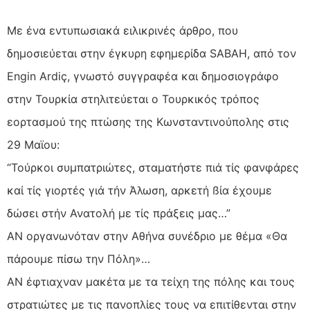
Με ένα εντυπωσιακά ειλικρινές άρθρο, που
δηµοσιεύεται στην έγκυρη εφηµερίδα SABAH, από τον
Engin Ardiç, γνωστό συγγραφέα και δηµοσιογράφο
στην Τουρκία στηλιτεύεται ο Τουρκικός τρόπος
εορτασµού της πτώσης της Κωνσταντινούπολης στις
29 Μαϊου:
“Τούρκοι συµπατριώτες, σταµατήστε πιά τίς φανφάρες
καί τίς γιορτές γιά τήν Άλωση, αρκετή ßία έχουµε
δώσει στήν Ανατολή µε τίς πράξεις µας…”
ΑΝ οργανωνόταν στην Αθήνα συνέδριο µε θέµα «Θα
πάρουµε πίσω την Πόλη»…
ΑΝ έφτιαχναν µακέτα µε τα τείχη της πόλης και τους
στρατιώτες µε τις πανοπλίες τους να επιτίθενται στην