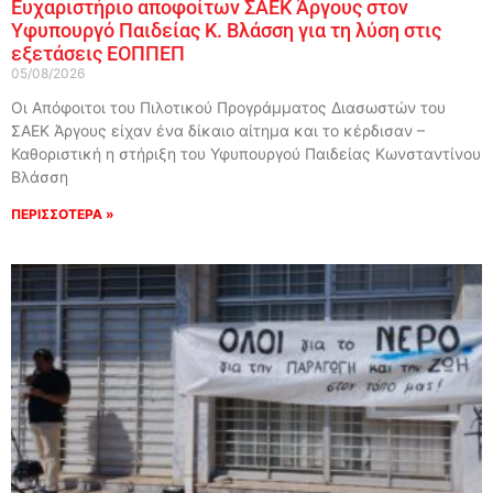
Ευχαριστήριο αποφοίτων ΣΑΕΚ Άργους στον
Υφυπουργό Παιδείας Κ. Βλάσση για τη λύση στις
εξετάσεις ΕΟΠΠΕΠ
05/08/2026
Οι Απόφοιτοι του Πιλοτικού Προγράμματος Διασωστών του
ΣΑΕΚ Άργους είχαν ένα δίκαιο αίτημα και το κέρδισαν –
Καθοριστική η στήριξη του Υφυπουργού Παιδείας Κωνσταντίνου
Βλάσση
ΠΕΡΙΣΣΟΤΕΡΑ »