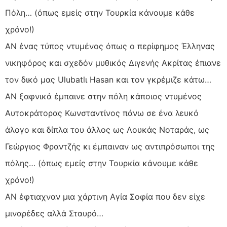
Πόλη… (όπως εµείς στην Τουρκία κάνουµε κάθε
χρόνο!)
ΑΝ ένας τύπος ντυµένος όπως ο περίφηµος Έλληνας
νικηφόρος και σχεδόν µυθικός Διγενής Ακρίτας έπιανε
τον δικό µας Ulubatlι Hasan και τον γκρέµιζε κάτω…
ΑΝ ξαφνικά έµπαινε στην πόλη κάποιος ντυµένος
Αυτοκράτορας Κωνσταντίνος πάνω σε ένα λευκό
άλογο και δίπλα του άλλος ως Λουκάς Νοταράς, ως
Γεώργιος Φραντζής κι έµπαιναν ως αντιπρόσωποι της
πόλης… (όπως εµείς στην Τουρκία κάνουµε κάθε
χρόνο!)
ΑΝ έφτιαχναν µια χάρτινη Αγία Σοφία που δεν είχε
µιναρέδες αλλά Σταυρό…