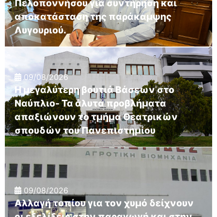
Πελοποννήσου για συντήρηση και
αποκατάσταση της παράκαμψης
Λυγουριού.
09/08/2026
Η μεγαλύτερη βουτιά Βάσεων στο
Ναύπλιο- Τα άλυτα προβλήματα
απαξιώνουν το τμήμα Θεατρικών
σπουδών του Πανεπιστημίου
09/08/2026
Αλλαγή τοπίου για τον χυμό δείχνουν
οι εξελίξεις στην παραγωγή και στην