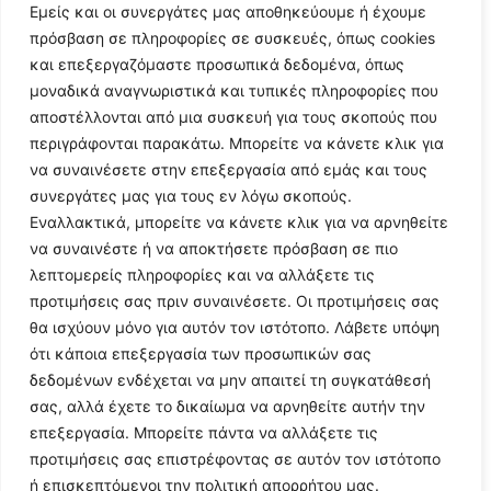
Εμείς και οι συνεργάτες μας αποθηκεύουμε ή έχουμε
πρόσβαση σε πληροφορίες σε συσκευές, όπως cookies
και επεξεργαζόμαστε προσωπικά δεδομένα, όπως
μοναδικά αναγνωριστικά και τυπικές πληροφορίες που
αποστέλλονται από μια συσκευή για τους σκοπούς που
περιγράφονται παρακάτω. Μπορείτε να κάνετε κλικ για
να συναινέσετε στην επεξεργασία από εμάς και τους
συνεργάτες μας για τους εν λόγω σκοπούς.
Εναλλακτικά, μπορείτε να κάνετε κλικ για να αρνηθείτε
Follow Us
να συναινέστε ή να αποκτήσετε πρόσβαση σε πιο
λεπτομερείς πληροφορίες και να αλλάξετε τις
προτιμήσεις σας πριν συναινέσετε. Οι προτιμήσεις σας
© 2024 All Rights Reserved
θα ισχύουν μόνο για αυτόν τον ιστότοπο. Λάβετε υπόψη
ότι κάποια επεξεργασία των προσωπικών σας
δεδομένων ενδέχεται να μην απαιτεί τη συγκατάθεσή
σας, αλλά έχετε το δικαίωμα να αρνηθείτε αυτήν την
επεξεργασία. Μπορείτε πάντα να αλλάξετε τις
Η ιστοσελίδα
argolikianaptiksi.gr
είναι πιστοποιημένη στο
προτιμήσεις σας επιστρέφοντας σε αυτόν τον ιστότοπο
ηλεκτρονικό Μητρώο Ηλεκτρονικού Τύπου της ΓΓ Επικοινωνίας
ή επισκεπτόμενοι την πολιτική απορρήτου μας.
και Ενημέρωσης (Αριθμός ΜΗΤ
242062
)