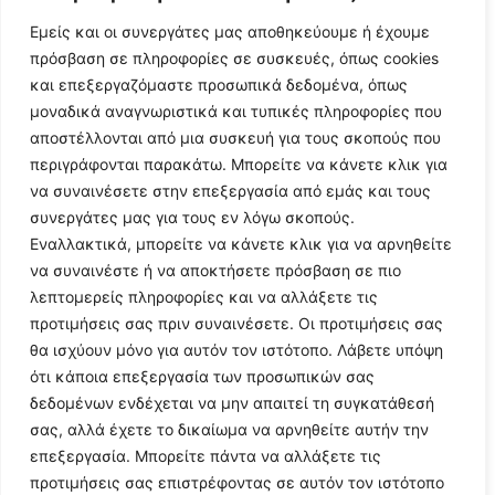
Εμείς και οι συνεργάτες μας αποθηκεύουμε ή έχουμε
πρόσβαση σε πληροφορίες σε συσκευές, όπως cookies
και επεξεργαζόμαστε προσωπικά δεδομένα, όπως
μοναδικά αναγνωριστικά και τυπικές πληροφορίες που
αποστέλλονται από μια συσκευή για τους σκοπούς που
περιγράφονται παρακάτω. Μπορείτε να κάνετε κλικ για
να συναινέσετε στην επεξεργασία από εμάς και τους
συνεργάτες μας για τους εν λόγω σκοπούς.
Εναλλακτικά, μπορείτε να κάνετε κλικ για να αρνηθείτε
Follow Us
να συναινέστε ή να αποκτήσετε πρόσβαση σε πιο
λεπτομερείς πληροφορίες και να αλλάξετε τις
προτιμήσεις σας πριν συναινέσετε. Οι προτιμήσεις σας
© 2024 All Rights Reserved
θα ισχύουν μόνο για αυτόν τον ιστότοπο. Λάβετε υπόψη
ότι κάποια επεξεργασία των προσωπικών σας
δεδομένων ενδέχεται να μην απαιτεί τη συγκατάθεσή
σας, αλλά έχετε το δικαίωμα να αρνηθείτε αυτήν την
επεξεργασία. Μπορείτε πάντα να αλλάξετε τις
Η ιστοσελίδα
argolikianaptiksi.gr
είναι πιστοποιημένη στο
προτιμήσεις σας επιστρέφοντας σε αυτόν τον ιστότοπο
ηλεκτρονικό Μητρώο Ηλεκτρονικού Τύπου της ΓΓ Επικοινωνίας