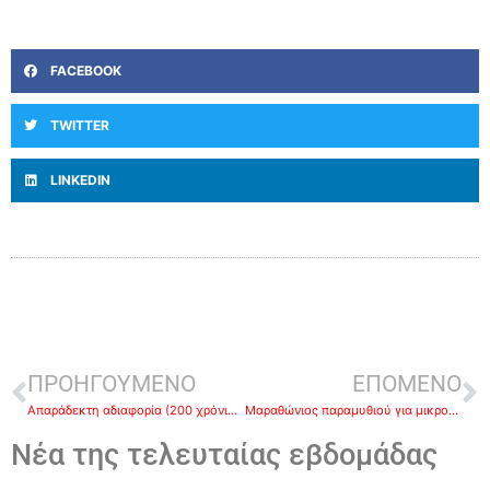
FACEBOOK
TWITTER
LINKEDIN
ΠΡΟΗΓΟΥΜΕΝΟ
ΕΠΟΜΕΝΟ
Απαράδεκτη αδιαφορία (200 χρόνια εθνικής μνήμης, 200 χρόνια εγκατάλειψης)-Γράφει ο Γιώργος Τσούρνος
Μαραθώνιος παραμυθιού για μικρούς και μεγάλους στο Ναύπλιο
Νέα της τελευταίας εβδομάδας