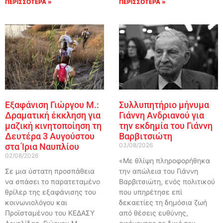
ΠΕΡΙΣΣΟΤΕΡΑ »
ΠΕΡΙΣΣΟΤΕΡΑ »
Εξαφάνιση Γιώργου Μ.:
Συλλυπητήριο μήνυμα
Δραματική έκκληση για
Γιάννη Ανδριανού για
μαζική κινητοποίηση τη
την εκδημία του Γιάννη
Δευτέρα 3 Αυγούστου
Βαρβιτσιώτη
στα Ίρια Ναυπλίου
03/08/2026
02/08/2026
«Με θλίψη πληροφορήθηκα
Σε μια ύστατη προσπάθεια
την απώλεια του Γιάννη
να σπάσει το παρατεταμένο
Βαρβιτσιώτη, ενός πολιτικού
θρίλερ της εξαφάνισης του
που υπηρέτησε επί
κοινωνιολόγου και
δεκαετίες τη δημόσια ζωή
Προϊσταμένου του ΚΕΔΑΣΥ
από θέσεις ευθύνης,