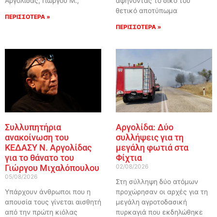
Αργολίδας, Γιώργου Μ.,
αφήνοντας το δικό του
θετικό αποτύπωμα
ΠΕΡΙΣΣΟΤΕΡΑ »
ΠΕΡΙΣΣΟΤΕΡΑ »
Συλλυπητήρια
Αργολίδα: Δύο
ανακοίνωση του
συλλήψεις για τη
ΚΕΔΑΣΥ Ν. Αργολίδας
μεγάλη φωτιά στα
για το θάνατο του
Φίχτια
Γιώργου Μιχαλόπουλου
02/08/2026
05/08/2026
Στη σύλληψη δύο ατόμων
Υπάρχουν άνθρωποι που η
προχώρησαν οι αρχές για τη
απουσία τους γίνεται αισθητή
μεγάλη αγροτοδασική
από την πρώτη κιόλας
πυρκαγιά που εκδηλώθηκε