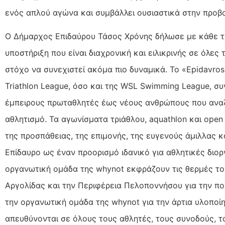
ενός απλού αγώνα και συμβάλλει ουσιαστικά στην προβ
Ο Δήμαρχος Επιδαύρου Τάσος Χρόνης δήλωσε με κάθε τρ
υποστήριξη που είναι διαχρονική και ειλικρινής σε όλες
στόχο να συνεχιστεί ακόμα πιο δυναμικά. Το «Epidavr
Triathlon League, όσο και της WSL Swimming League, σ
έμπειρους πρωταθλητές έως νέους ανθρώπους που ανα
αθλητισμό. Τα αγωνίσματα τριάθλου, aquathlon και open
της προσπάθειας, της επιμονής, της ευγενούς άμιλλας κ
Επίδαυρο ως έναν προορισμό ιδανικό για αθλητικές διο
οργανωτική ομάδα της whynot εκφράζουν τις θερμές το
Αργολίδας και την Περιφέρεια Πελοποννήσου για την πο
την οργανωτική ομάδα της whynot για την άρτια υλοποίη
απευθύνονται σε όλους τους αθλητές, τους συνοδούς, τ