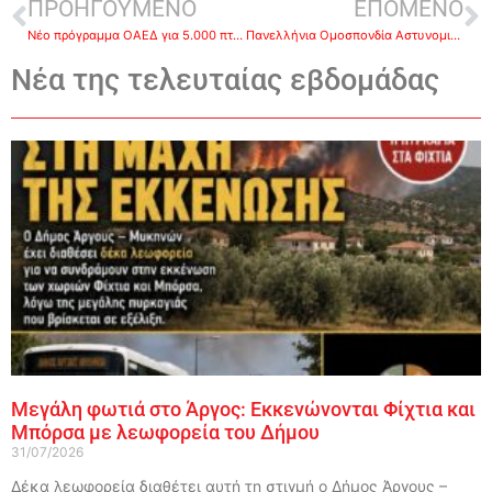
ΠΡΟΗΓΟΥΜΕΝΟ
ΕΠΟΜΕΝΟ
Νέο πρόγραμμα ΟΑΕΔ για 5.000 πτυχιούχους σε κλάδους Έξυπνης Εξειδίκευσης
Πανελλήνια Ομοσπονδία Αστυνομικών Υπαλλήλων προς Kυβέρνηση: «Λογικευτείτε»
Νέα της τελευταίας εβδομάδας
Μεγάλη φωτιά στο Άργος: Εκκενώνονται Φίχτια και
Μπόρσα με λεωφορεία του Δήμου
31/07/2026
Δέκα λεωφορεία διαθέτει αυτή τη στιγμή ο Δήμος Άργους –