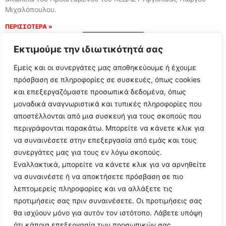
Μιχαλόπουλου.
ΠΕΡΙΣΣΟΤΕΡΑ »
Load More
Εκτιμούμε την ιδιωτικότητά σας
Εμείς και οι συνεργάτες μας αποθηκεύουμε ή έχουμε
πρόσβαση σε πληροφορίες σε συσκευές, όπως cookies
και επεξεργαζόμαστε προσωπικά δεδομένα, όπως
μοναδικά αναγνωριστικά και τυπικές πληροφορίες που
αποστέλλονται από μια συσκευή για τους σκοπούς που
περιγράφονται παρακάτω. Μπορείτε να κάνετε κλικ για
να συναινέσετε στην επεξεργασία από εμάς και τους
συνεργάτες μας για τους εν λόγω σκοπούς.
Εναλλακτικά, μπορείτε να κάνετε κλικ για να αρνηθείτε
Follow Us
να συναινέστε ή να αποκτήσετε πρόσβαση σε πιο
λεπτομερείς πληροφορίες και να αλλάξετε τις
προτιμήσεις σας πριν συναινέσετε. Οι προτιμήσεις σας
© 2024 All Rights Reserved
θα ισχύουν μόνο για αυτόν τον ιστότοπο. Λάβετε υπόψη
ότι κάποια επεξεργασία των προσωπικών σας