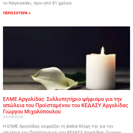
το Ναγκασάκι, πριν από 81 χρόνια
ΠΕΡΙΣΣΟΤΕΡΑ »
ΕΛΜΕ Αργολίδας: Συλλυπητήριο ψήφισμα για την
απώλεια του Προϊσταμένου του ΚΕΔΑΣΥ Αργολίδας
Γιώργου Μιχαλόπουλου
04/08/2026
Η ΕΛΜΕ Αργολίδας εκφράζει τη βαθιά θλίψη της για την
απώλεια του Προϊσταμένου του ΚΕΔΑΣΥ Αργολίδας Γιώργου