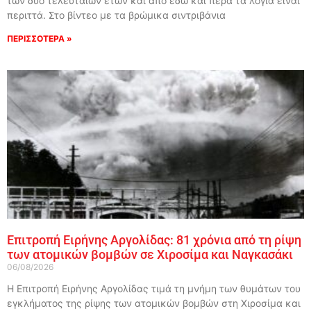
των δύο τελευταίων ετών και από εδώ και πέρα τα λόγια είναι
περιττά. Στο βίντεο με τα βρώμικα σιντριβάνια
ΠΕΡΙΣΣΟΤΕΡΑ »
Επιτροπή Ειρήνης Αργολίδας: 81 χρόνια από τη ρίψη
των ατομικών βομβών σε Χιροσίμα και Ναγκασάκι
06/08/2026
Η Επιτροπή Ειρήνης Αργολίδας τιμά τη μνήμη των θυμάτων του
εγκλήματος της ρίψης των ατομικών βομβών στη Χιροσίμα και