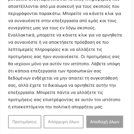
αποστέλλονται από μια συσκευή για τους σκοπούς που
περιγράφονται παρακάτω. Μπορείτε να κάνετε κλικ για
να συναινέσετε στην επεξεργασία από εμάς και τους
συνεργάτες μας για τους εν λόγω σκοπούς.
Εναλλακτικά, μπορείτε να κάνετε κλικ για να αρνηθείτε
Follow Us
να συναινέστε ή να αποκτήσετε πρόσβαση σε πιο
λεπτομερείς πληροφορίες και να αλλάξετε τις
προτιμήσεις σας πριν συναινέσετε. Οι προτιμήσεις σας
© 2024 All Rights Reserved
θα ισχύουν μόνο για αυτόν τον ιστότοπο. Λάβετε υπόψη
ότι κάποια επεξεργασία των προσωπικών σας
δεδομένων ενδέχεται να μην απαιτεί τη συγκατάθεσή
σας, αλλά έχετε το δικαίωμα να αρνηθείτε αυτήν την
επεξεργασία. Μπορείτε πάντα να αλλάξετε τις
Η ιστοσελίδα
argolikianaptiksi.gr
είναι πιστοποιημένη στο
προτιμήσεις σας επιστρέφοντας σε αυτόν τον ιστότοπο
ηλεκτρονικό Μητρώο Ηλεκτρονικού Τύπου της ΓΓ Επικοινωνίας
ή επισκεπτόμενοι την πολιτική απορρήτου μας.
και Ενημέρωσης (Αριθμός ΜΗΤ
242062
)
Προτιμήσεις
Απόρριψη όλων
Αποδοχή όλων