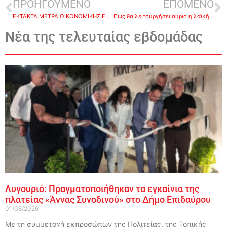
ΠΡΟΗΓΟΥΜΕΝΟ
ΕΠΟΜΕΝΟ
ΕΚΤΑΚΤΑ ΜΕΤΡΑ ΟΙΚΟΝΟΜΙΚΗΣ ΕΛΑΦΡΥΝΣΗΣ ΑΝΑΚΟΙΝΩΣΕ Η ΔΕΗ
Πώς θα λειτουργήσει αύριο η λαϊκή αγορά στο Ναύπλιο
Νέα της τελευταίας εβδομάδας
Λυγουριό: Πραγματοποιήθηκαν τα εγκαίνια της
πλατείας «Άννας Συνοδινού» στο Δήμο Επιδαύρου
01/08/2026
Με τη συμμετοχή εκπροσώπων της Πολιτείας, της Τοπικής