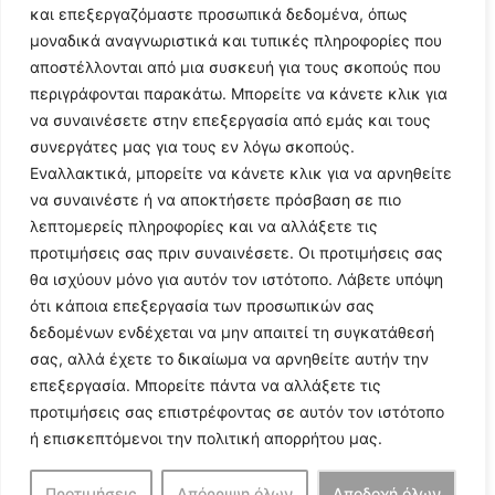
και επεξεργαζόμαστε προσωπικά δεδομένα, όπως
μοναδικά αναγνωριστικά και τυπικές πληροφορίες που
αποστέλλονται από μια συσκευή για τους σκοπούς που
περιγράφονται παρακάτω. Μπορείτε να κάνετε κλικ για
να συναινέσετε στην επεξεργασία από εμάς και τους
συνεργάτες μας για τους εν λόγω σκοπούς.
Εναλλακτικά, μπορείτε να κάνετε κλικ για να αρνηθείτε
Follow Us
να συναινέστε ή να αποκτήσετε πρόσβαση σε πιο
λεπτομερείς πληροφορίες και να αλλάξετε τις
προτιμήσεις σας πριν συναινέσετε. Οι προτιμήσεις σας
© 2024 All Rights Reserved
θα ισχύουν μόνο για αυτόν τον ιστότοπο. Λάβετε υπόψη
ότι κάποια επεξεργασία των προσωπικών σας
δεδομένων ενδέχεται να μην απαιτεί τη συγκατάθεσή
σας, αλλά έχετε το δικαίωμα να αρνηθείτε αυτήν την
επεξεργασία. Μπορείτε πάντα να αλλάξετε τις
Η ιστοσελίδα
argolikianaptiksi.gr
είναι πιστοποιημένη στο
προτιμήσεις σας επιστρέφοντας σε αυτόν τον ιστότοπο
ηλεκτρονικό Μητρώο Ηλεκτρονικού Τύπου της ΓΓ Επικοινωνίας
ή επισκεπτόμενοι την πολιτική απορρήτου μας.
και Ενημέρωσης (Αριθμός ΜΗΤ
242062
)
Προτιμήσεις
Απόρριψη όλων
Αποδοχή όλων