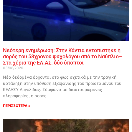
Νεότερη ενημέρωση: Στην Κάντια εντοπίστηκε η
σορός του 58χρονου ψυχολόγου από το Ναύπλιο–
Στα χέρια της ΕΛ.ΑΣ. δύο ύποπτοι
03/08/2026
Νέα δεδομένα έρχονται στο φως σχετικά με την τραγική
κατάληξη στην υπόθεση εξαφάνισης του προϊσταμένου του
ΚΕΔΑΣΥ Αργολίδας. Σύμφωνα με διασταυρωμένες
πληροφορίες, η σορός
ΠΕΡΙΣΣΟΤΕΡΑ »