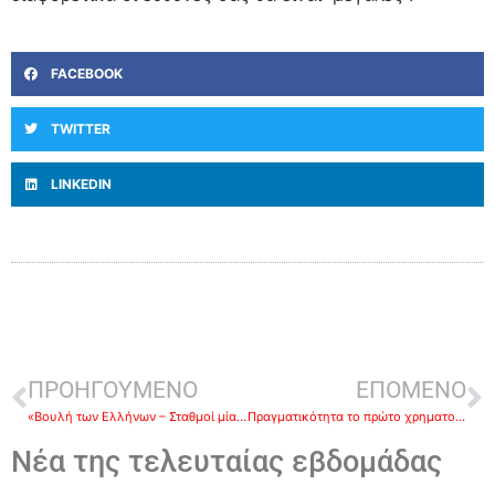
FACEBOOK
TWITTER
LINKEDIN
ΠΡΟΗΓΟΥΜΕΝΟ
ΕΠΟΜΕΝΟ
«Βουλή των Ελλήνων – Σταθμοί μίας διαδρομής σχεδόν διακοσίων ετών»- Την Τρίτη η Έκθεση στο Βουλευτικό
Πραγματικότητα το πρώτο χρηματοδοτικό εργαλείο για τον αγροτικό κόσμο – Χαμηλότοκα δάνεια σε αγρότες μέσω του Ταμείου Εγγυοδοσίας Αγροτικής Ανάπτυξης
Νέα της τελευταίας εβδομάδας