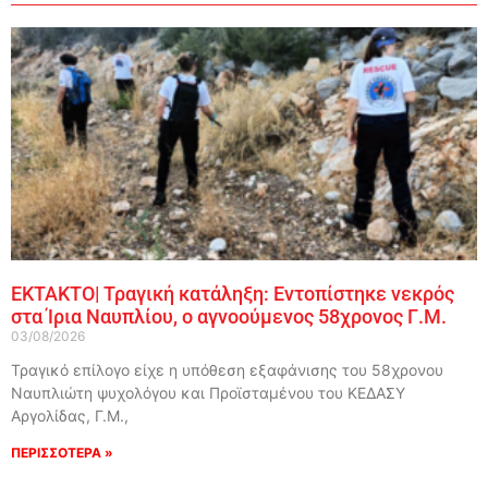
ΕΚΤΑΚΤΟ| Τραγική κατάληξη: Εντοπίστηκε νεκρός
στα Ίρια Ναυπλίου, ο αγνοούμενος 58χρονος Γ.Μ.
03/08/2026
Τραγικό επίλογο είχε η υπόθεση εξαφάνισης του 58χρονου
Ναυπλιώτη ψυχολόγου και Προϊσταμένου του ΚΕΔΑΣΥ
Αργολίδας, Γ.Μ.,
ΠΕΡΙΣΣΟΤΕΡΑ »