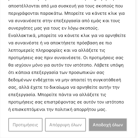
αποστέλλονται από μια συσκευή για τους σκοπούς που
περιγράφονται παρακάτω. Μπορείτε να κάνετε κλικ για
να συναινέσετε στην επεξεργασία από εμάς και τους
συνεργάτες μας για τους εν λόγω σκοπούς.
Εναλλακτικά, μπορείτε να κάνετε κλικ για να αρνηθείτε
να συναινέστε ή να αποκτήσετε πρόσβαση σε πιο
λεπτομερείς πληροφορίες και να αλλάξετε τις
προτιμήσεις σας πριν συναινέσετε. Οι προτιμήσεις σας
θα ισχύουν μόνο για αυτόν τον ιστότοπο. Λάβετε υπόψη
ότι κάποια επεξεργασία των προσωπικών σας
Αρ. Μπίμπας: «Κατέρρευσαν οι εντυπώσεις» – Τι
δεδομένων ενδέχεται να μην απαιτεί τη συγκατάθεσή
έδειξαν οι αναλύσεις της Περιφέρειας για τη
σας, αλλά έχετε το δικαίωμα να αρνηθείτε αυτήν την
λιμνοθάλασσα
επεξεργασία. Μπορείτε πάντα να αλλάξετε τις
06/08/2026
προτιμήσεις σας επιστρέφοντας σε αυτόν τον ιστότοπο
Τέλος στα σενάρια περί μόλυνσης της λιμνοθάλασσας από
ή επισκεπτόμενοι την πολιτική απορρήτου μας.
αστικά λύματα βάζει με ανάρτησή του στα μέσα κοινωνικής
δικτύωσης ο δημοτικός σύμβουλος και Πρόεδρος της ΔΕΥΑ
Προτιμήσεις
Απόρριψη όλων
Αποδοχή όλων
Ερμιονίδας, Αριστείδης Μπίμπας
ΠΕΡΙΣΣΟΤΕΡΑ »