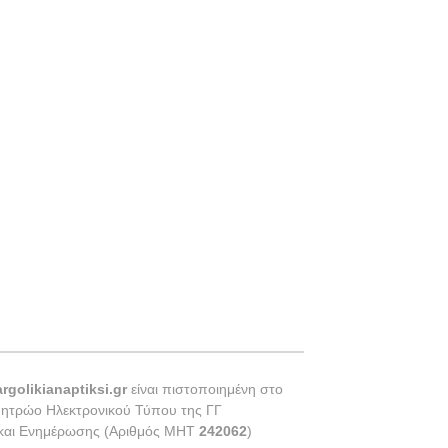
argolikianaptiksi.gr
είναι πιστοποιημένη στο
Μητρώο Ηλεκτρονικού Τύπου της ΓΓ
 και Ενημέρωσης (Αριθμός ΜΗΤ
242062
)