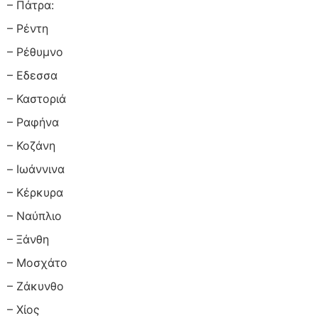
– Πάτρα:
– Ρέντη
– Ρέθυμνο
– Eδεσσα
– Καστοριά
– Ραφήνα
– Κοζάνη
– Ιωάννινα
– Κέρκυρα
– Ναύπλιο
– Ξάνθη
– Μοσχάτο
– Ζάκυνθο
– Χίος