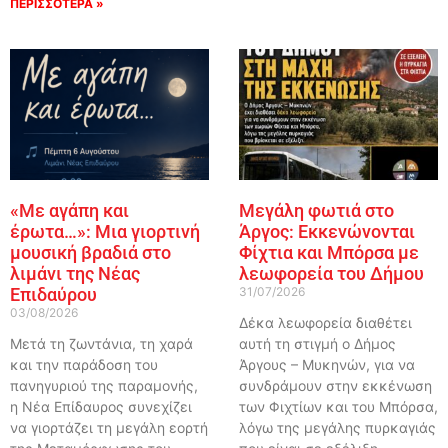
ΠΕΡΙΣΣΟΤΕΡΑ »
«Με αγάπη και
Μεγάλη φωτιά στο
έρωτα…»: Μια γιορτινή
Άργος: Εκκενώνονται
μουσική βραδιά στο
Φίχτια και Μπόρσα με
λιμάνι της Νέας
λεωφορεία του Δήμου
Επιδαύρου
31/07/2026
03/08/2026
Δέκα λεωφορεία διαθέτει
Μετά τη ζωντάνια, τη χαρά
αυτή τη στιγμή ο Δήμος
και την παράδοση του
Άργους – Μυκηνών, για να
πανηγυριού της παραμονής,
συνδράμουν στην εκκένωση
η Νέα Επίδαυρος συνεχίζει
των Φιχτίων και του Μπόρσα,
να γιορτάζει τη μεγάλη εορτή
λόγω της μεγάλης πυρκαγιάς