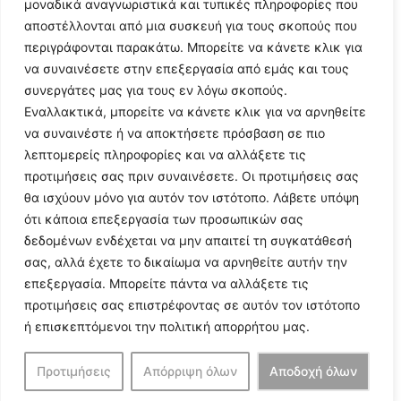
μοναδικά αναγνωριστικά και τυπικές πληροφορίες που
αποστέλλονται από μια συσκευή για τους σκοπούς που
περιγράφονται παρακάτω. Μπορείτε να κάνετε κλικ για
να συναινέσετε στην επεξεργασία από εμάς και τους
συνεργάτες μας για τους εν λόγω σκοπούς.
Εναλλακτικά, μπορείτε να κάνετε κλικ για να αρνηθείτε
Follow Us
να συναινέστε ή να αποκτήσετε πρόσβαση σε πιο
λεπτομερείς πληροφορίες και να αλλάξετε τις
προτιμήσεις σας πριν συναινέσετε. Οι προτιμήσεις σας
© 2024 All Rights Reserved
θα ισχύουν μόνο για αυτόν τον ιστότοπο. Λάβετε υπόψη
ότι κάποια επεξεργασία των προσωπικών σας
δεδομένων ενδέχεται να μην απαιτεί τη συγκατάθεσή
σας, αλλά έχετε το δικαίωμα να αρνηθείτε αυτήν την
επεξεργασία. Μπορείτε πάντα να αλλάξετε τις
Η ιστοσελίδα
argolikianaptiksi.gr
είναι πιστοποιημένη στο
προτιμήσεις σας επιστρέφοντας σε αυτόν τον ιστότοπο
ηλεκτρονικό Μητρώο Ηλεκτρονικού Τύπου της ΓΓ Επικοινωνίας
ή επισκεπτόμενοι την πολιτική απορρήτου μας.
και Ενημέρωσης (Αριθμός ΜΗΤ
242062
)
Προτιμήσεις
Απόρριψη όλων
Αποδοχή όλων