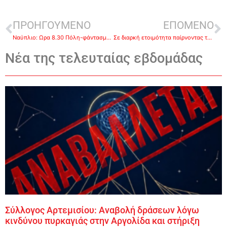
ΠΡΟΗΓΟΥΜΕΝΟ
ΕΠΟΜΕΝΟ
Ναύπλιο: Ωρα 8.30 Πόλη-φάντασμα λόγω ιού-ΦΩΤΟΡΕΠΟΡΤΑΖ
Σε διαρκή ετοιμότητα παίρνοντας τα αναγκαία μέτρα ο Δήμος Ναυπλιέων
Νέα της τελευταίας εβδομάδας
Σύλλογος Αρτεμισίου: Αναβολή δράσεων λόγω
κινδύνου πυρκαγιάς στην Αργολίδα και στήριξη