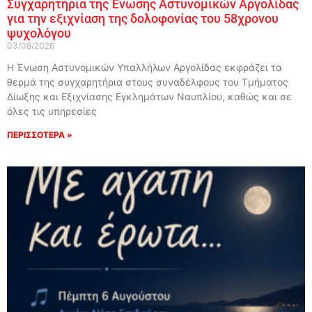
Συγχαρητήρια της Ένωσης Αστυνομικών Αργολίδας
για την εξιχνίαση της δολοφονίας του 58χρονου
ψυχολόγου
03/08/2026
Η Ένωση Αστυνομικών Υπαλλήλων Αργολίδας εκφράζει τα
θερμά της συγχαρητήρια στους συναδέλφους του Τμήματος
Δίωξης και Εξιχνίασης Εγκλημάτων Ναυπλίου, καθώς και σε
όλες τις υπηρεσίες
ΠΕΡΙΣΣΟΤΕΡΑ »