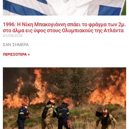
1996: Η Νίκη Μπακογιάννη σπάει το φράγμα των 2μ.
στο άλμα εις ύψος στους Ολυμπιακούς της Ατλάντα
03/08/2026
ΣΑΝ ΣΗΜΕΡΑ
ΠΕΡΙΣΣΟΤΕΡΑ »