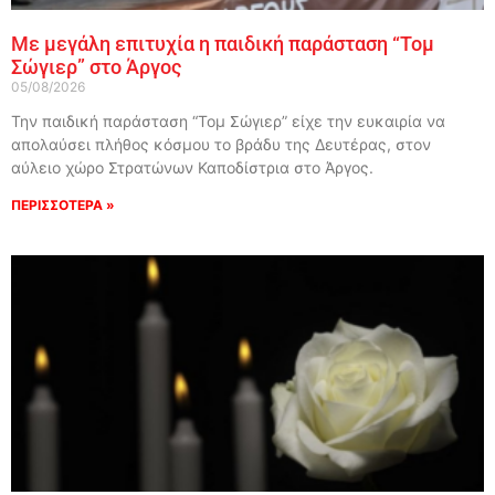
Με μεγάλη επιτυχία η παιδική παράσταση “Τομ
Σώγιερ” στο Άργος
05/08/2026
Την παιδική παράσταση “Τομ Σώγιερ” είχε την ευκαιρία να
απολαύσει πλήθος κόσμου το βράδυ της Δευτέρας, στον
αύλειο χώρο Στρατώνων Καποδίστρια στο Άργος.
ΠΕΡΙΣΣΟΤΕΡΑ »