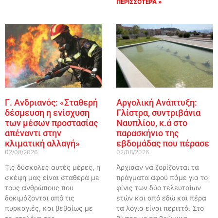
ΠΕΡΙΣΣΟΤΕΡΑ »
Γ. Ανδριανός: «Σταθερή
Αργολική Ανάπτυξη:
δέσμευση η ενίσχυση
Γλίστρα, συντριβάνια
των μέσων προστασίας
Ναυπλίου, κ.ά στο
απέναντι στην
παρασκήνιο της
κλιματική αλλαγή»
εβδομάδας που πέρασε
02/08/2026
02/08/2026
Τις δύσκολες αυτές μέρες, η
Άρχισαν να ζορίζονται τα
σκέψη μας είναι σταθερά με
πράγματα αφού πάμε για το
τους ανθρώπους που
φίνις των δύο τελευταίων
δοκιμάζονται από τις
ετών και από εδώ και πέρα
πυρκαγιές, και βεβαίως με
τα λόγια είναι περιττά. Στο