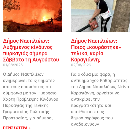
Δήμος Ναυπλιέων:
Δήμος Ναυπλιέων:
Αυξημένος κίνδυνος
Ποιος «κουράστηκε»
πυρκαγιάς σήμερα
τελικά, κυρία
Σάββατο 1η Αυγούστου
Καραγιάννη;
01/08/2026
02/08/2026
Ο Δήμος Ναυπλιέων
Για ακόμα μια φορά, η
ενημερώνει τους δημότες
αντιδήμαρχος Καθαριότητας
και τους επισκέπτες ότι,
του Δήμου Ναυπλιέων, Ντίνα
σύμφωνα με τον Ημερήσιο
Καραγιάννη, αρνείται να
Χάρτη Πρόβλεψης Κινδύνου
αντικρίσει την
Πυρκαγιάς της Γενικής
πραγματικότητα και
Γραμματείας Πολιτικής
επιτίθεται στους
Προστασίας, για σήμερα,
δημοσιογράφους που
αναδεικνύουν
ΠΕΡΙΣΣΟΤΕΡΑ »