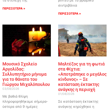
τα στελέχη της
βίντεο με τα βρώμικα
σιντριβάνια
ΠΕΡΙΣΣΟΤΕΡΑ »
ΠΕΡΙΣΣΟΤΕΡΑ »
Μουσικό Σχολείο
Μαλτέζος για τη φωτιά
Αργολίδας:
στα Φίχτια:
Συλλυπητήριο μήνυμα
«Αποτράπηκε ο μεγάλος
για το θάνατο του
κίνδυνος» – Σε
Γιώργου Μιχαλόπουλου
κατάσταση έκτακτης
03/08/2026
ανάγκης η περιοχή
01/08/2026
Με βαθιά θλίψη
πληροφορηθήκαμε σήμερα-
Σε κατάσταση έκτακτης
ύστερα από 9 ημέρες
ανάγκης κηρύχθηκε η