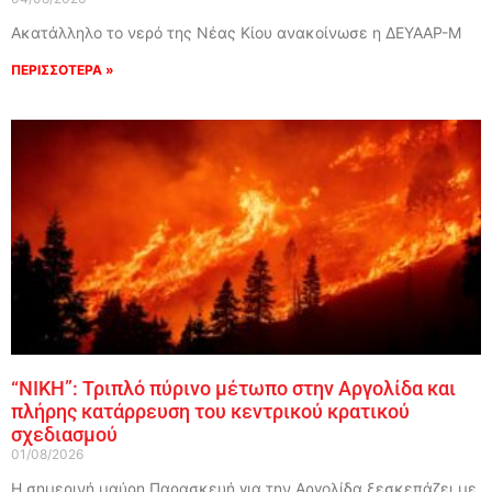
Ακατάλληλο το νερό της Νέας Κίου ανακοίνωσε η ΔΕΥΑΑΡ-Μ
ΠΕΡΙΣΣΟΤΕΡΑ »
“ΝΙΚΗ”: Τριπλό πύρινο μέτωπο στην Αργολίδα και
πλήρης κατάρρευση του κεντρικού κρατικού
σχεδιασμού
01/08/2026
Η σημερινή μαύρη Παρασκευή για την Αργολίδα ξεσκεπάζει με