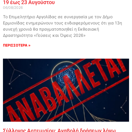
19 έως 23 Αυγούστου
06/08/2026
Το Επιμελητήριο Αργολίδας σε συνεργασία με τον Δήμο
Ερμιονίδας ενημερώνουν τους ενδιαφερόμενους ότι για 13η
συνεχή χρονιά θα πραγματοποιηθεί η Εκθεσιακή
Δραστηριότητα «Γεύσεις και Όψεις 2026»
ΠΕΡΙΣΣΟΤΕΡΑ »
Σύλλογος Αρτεμισίου: Αναβολή δράσεων λόγω