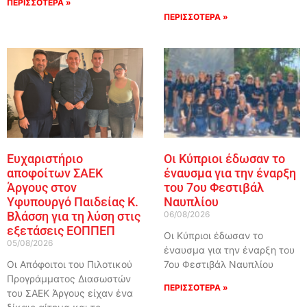
ΠΕΡΙΣΣΟΤΕΡΑ »
ΠΕΡΙΣΣΟΤΕΡΑ »
Ευχαριστήριο
Οι Κύπριοι έδωσαν το
αποφοίτων ΣΑΕΚ
έναυσμα για την έναρξη
Άργους στον
του 7ου Φεστιβάλ
Υφυπουργό Παιδείας Κ.
Ναυπλίου
Βλάσση για τη λύση στις
06/08/2026
εξετάσεις ΕΟΠΠΕΠ
Οι Κύπριοι έδωσαν το
05/08/2026
έναυσμα για την έναρξη του
Οι Απόφοιτοι του Πιλοτικού
7ου Φεστιβάλ Ναυπλίου
Προγράμματος Διασωστών
ΠΕΡΙΣΣΟΤΕΡΑ »
του ΣΑΕΚ Άργους είχαν ένα