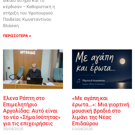
δίκαιο αίτημα και το
κέρδισαν – Καθοριστική η
στήριξη του Υφυπουργού
Παιδείας Κωνσταντίνου
Βλάσση
ΠΕΡΙΣΣΟΤΕΡΑ »
Έλενα Ράπτη στο
«Με αγάπη και
Επιμελητήριο
έρωτα…»: Μια γιορτινή
Αργολίδας: Αυτό είναι
μουσική βραδιά στο
το νέο «Σήμα Ισότητας»
λιμάνι της Νέας
για τις επιχειρήσεις
Επιδαύρου
06/08/2026
03/08/2026