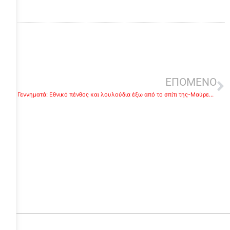
ΕΠΟΜΕΝΟ
ε
Φώφη Γεννηματά: Εθνικό πένθος και λουλούδια έξω από το σπίτι της-Μαύρες κορδέλες στο ΚΙΝΑΛ (βίντεο)