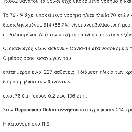
15.682 θάνατοι. Το 95.4% είχε υποκείμενο νόσημα ή/και 
To 79.4% έχει υποκείμενο νόσημα ή/και ηλικία 70 ετών
διασωληνωμένοι, 314 (88.7%) είναι ανεμβολίαστοι ή μερι
εμβολιασμένοι. Από την αρχή της πανδημίας έχουν εξέλ
Οι εισαγωγές νέων ασθενών Covid-19 στα νοσοκομεία τη
Ο μέσος όρος εισαγωγών του
επταημέρου είναι 227 ασθενείς.Η διάμεση ηλικία των κρ
διάμεση ηλικία των θανόντων
είναι 78 έτη (εύρος 0.2 έως 106 έτη).
Στην
Περιφέρεια Πελοποννήσου
καταγράφηκαν 214 κρ
Η κατανομή ανά Π.Ε.