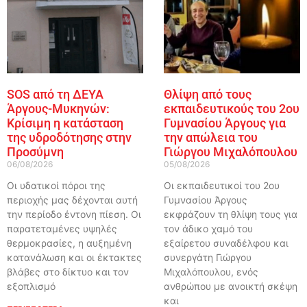
SOS από τη ΔΕΥΑ
Θλίψη από τους
Άργους-Μυκηνών:
εκπαιδευτικούς του 2ου
Κρίσιμη η κατάσταση
Γυμνασίου Άργους για
της υδροδότησης στην
την απώλεια του
Προσύμνη
Γιώργου Μιχαλόπουλου
06/08/2026
05/08/2026
Οι υδατικοί πόροι της
Οι εκπαιδευτικοί του 2ου
περιοχής μας δέχονται αυτή
Γυμνασίου Άργους
την περίοδο έντονη πίεση. Οι
εκφράζουν τη θλίψη τους για
παρατεταμένες υψηλές
τον άδικο χαμό του
θερμοκρασίες, η αυξημένη
εξαίρετου συναδέλφου και
κατανάλωση και οι έκτακτες
συνεργάτη Γιώργου
βλάβες στο δίκτυο και τον
Μιχαλόπουλου, ενός
εξοπλισμό
ανθρώπου με ανοικτή σκέψη
και