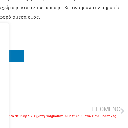
αχείρισης και αντιμετώπισης. Κατανόησαν την σημασία
αφορά άμεσα εμάς.
IN
ε
ΕΠΟΜΕΝΟ
Ξεκινά το σεμινάριο «Τεχνητή Νοημοσύνη & ChatGPT: Εργαλεία & Πρακτικές Εφαρμογές» στο Επιμελητήριο Αργολίδας