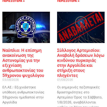
ΠΕΡΙΣΣΟΤΕΡΑ »
ΠΕΡΙΣΣΟΤΕΡΑ »
Ναύπλιο: Η επίσημη
Σύλλογος Αρτεμισίου:
ανακοίνωση της
Αναβολή δράσεων λόγω
Αστυνομίας για την
κινδύνου πυρκαγιάς
εξιχνίαση
στην Αργολίδα και
ανθρωποκτονίας του
στήριξη στους
59χρονου ψυχολόγου
πληγέντες
03/08/2026
01/08/2026
ΕΛ.ΑΣ.: Εξιχνιάστηκε
Οι σημερινές πεζοπορικές
υπόθεση ανθρωποκτονίας
δραστηριότητες στο
59χρονου ημεδαπού στην
Αρτεμίσιο Όρος το Σάββατο,
Αργολίδα
1/8/2026, αναβάλλονται