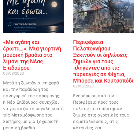
«Με αγάπη και
Περιφέρεια
έρωτα…»: Μια γιορτινή
Πελοποννήσου:
μουσική βραδιά στο
Ξεκινούν οι δηλώσεις
λιμάνι της Νέας
ζημιών για τους
Επιδαύρου
πληγέντες από τις
03/08/2026
πυρκαγιές σε Φίχτια,
Μπόρσα και Κουτσοπόδι
Μετά τη ζωντάνια, τη χαρά
02/08/2026
και την παράδοση του
πανηγυριού της παραμονής,
Ενημέρωση από την
η Νέα Επίδαυρος συνεχίζει
Περιφέρεια προς τους
να γιορτάζει τη μεγάλη εορτή
πολίτες που υπέστησαν
της Μεταμόρφωσης του
ζημιές στις αγροτικές τους
Σωτήρος με μια ξεχωριστή
εκμεταλλεύσεις, στις
μουσική βραδιά
κατοικίες και