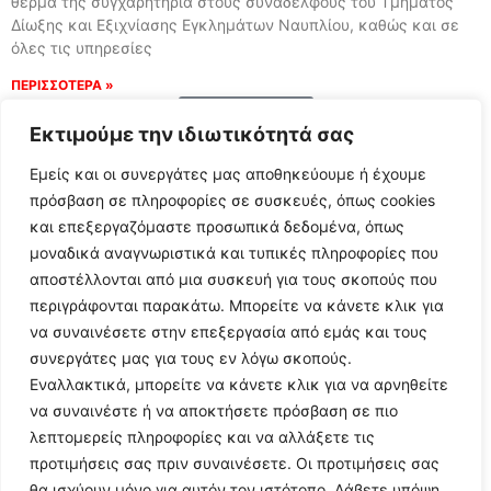
θερμά της συγχαρητήρια στους συναδέλφους του Τμήματος
Δίωξης και Εξιχνίασης Εγκλημάτων Ναυπλίου, καθώς και σε
όλες τις υπηρεσίες
ΠΕΡΙΣΣΟΤΕΡΑ »
Load More
Εκτιμούμε την ιδιωτικότητά σας
Εμείς και οι συνεργάτες μας αποθηκεύουμε ή έχουμε
πρόσβαση σε πληροφορίες σε συσκευές, όπως cookies
και επεξεργαζόμαστε προσωπικά δεδομένα, όπως
μοναδικά αναγνωριστικά και τυπικές πληροφορίες που
αποστέλλονται από μια συσκευή για τους σκοπούς που
περιγράφονται παρακάτω. Μπορείτε να κάνετε κλικ για
να συναινέσετε στην επεξεργασία από εμάς και τους
συνεργάτες μας για τους εν λόγω σκοπούς.
Εναλλακτικά, μπορείτε να κάνετε κλικ για να αρνηθείτε
Follow Us
να συναινέστε ή να αποκτήσετε πρόσβαση σε πιο
λεπτομερείς πληροφορίες και να αλλάξετε τις
προτιμήσεις σας πριν συναινέσετε. Οι προτιμήσεις σας
© 2024 All Rights Reserved
θα ισχύουν μόνο για αυτόν τον ιστότοπο. Λάβετε υπόψη