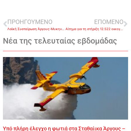
ΠΡΟΗΓΟΥΜΕΝΟ
ΕΠΟΜΕΝΟ
Λαϊκή Συσπείρωση Άργους-Μυκηνών: Σχετικά με το θεσμό του Δημοτικού Συμβουλίου Λογοδοσίας
Αίτημα για τη στήριξη 12.522 οικογενειών και 21.339 ατόμων από την Περιφέρεια Πελοποννήσου
Νέα της τελευταίας εβδομάδας
Υπό πλήρη έλεγχο η φωτιά στα Σταθαίικα Άργους –