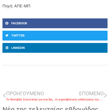
Πηγή: ΑΠΕ-ΜΠ
FACEBOOK
TWITTER
LINKEDIN
ΠΡΟΗΓΟΥΜΕΝΟ
ΕΠΟΜΕΝΟ
Το Φεστιβάλ Σοκολάτας για ένα διήμερο στο Ναύπλιο
Οι καρναβαλικές εκδηλώσεις του Δήμου Ναυπλιέων
Νέα της τελευταίας εβδομάδας