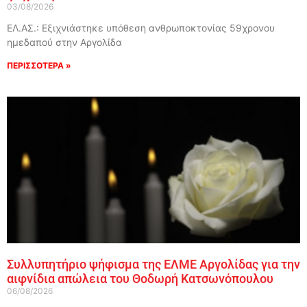
03/08/2026
ΕΛ.ΑΣ.: Εξιχνιάστηκε υπόθεση ανθρωποκτονίας 59χρονου
ημεδαπού στην Αργολίδα
ΠΕΡΙΣΣΟΤΕΡΑ »
Συλλυπητήριο ψήφισμα της ΕΛΜΕ Αργολίδας για την
αιφνίδια απώλεια του Θοδωρή Κατσωνόπουλου
06/08/2026