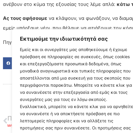
ανέβουν στο κύμα της εξουσίας τους λέμε απλά:
κάτω τ
Ας τους αφήσουμε
να κλάψουν, να φωνάξουν, να διαμαρ
εμείς υπήρξαμε νέοι, που θέλαμε να φτιάξουμε τον κό
Εκτιμούμε την ιδιωτικότητά σας
Πηγή: newsdesk.gr
Εμείς και οι συνεργάτες μας αποθηκεύουμε ή έχουμε
πρόσβαση σε πληροφορίες σε συσκευές, όπως cookies
FACEBOOK
TWITTER
LINKED
και επεξεργαζόμαστε προσωπικά δεδομένα, όπως
μοναδικά αναγνωριστικά και τυπικές πληροφορίες που
αποστέλλονται από μια συσκευή για τους σκοπούς που
περιγράφονται παρακάτω. Μπορείτε να κάνετε κλικ για
να συναινέσετε στην επεξεργασία από εμάς και τους
συνεργάτες μας για τους εν λόγω σκοπούς.
Εναλλακτικά, μπορείτε να κάνετε κλικ για να αρνηθείτ
να συναινέστε ή να αποκτήσετε πρόσβαση σε πιο
ΠΡΟΗΓΟΥΜΕΝΟ
λεπτομερείς πληροφορίες και να αλλάξετε τις
Μήνυμα Δημάρχου Άργους Μυκηνών για την γιορτή της γυναίκας
προτιμήσεις σας πριν συναινέσετε. Οι προτιμήσεις σας