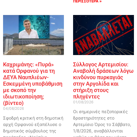
ΠΕΡΙΣΣΟΤΕΡΑ »
Καχριμάνης: «Πυρά»
Σύλλογος Αρτεμισίου:
κατά Ορφανού για τη
Αναβολή δράσεων λόγω
ΔΕΥΑ Ναυπλιέων-
κινδύνου πυρκαγιάς
Εσκεμμένη υποβάθμιση
στην Αργολίδα και
με σκοπό την
στήριξη στους
ιδιωτικοποίηση;
πληγέντες
(βίντεο)
01/08/2026
04/08/2026
Οι σημερινές πεζοπορικές
Σφοδρή κριτική στη δημοτική
δραστηριότητες στο
αρχή Ορφανού εξαπέλυσε ο
Αρτεμίσιο Όρος το Σάββατο,
δημοτικός σύμβουλος της
1/8/2026, αναβάλλονται