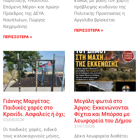
παράταξης «Ναύπλιο.
καθώς με βάση τον χάρτη
Επόμενη Μέρα» και πρώην
πρόβλεψης κινδύνου της
Πρόεδρος της ΔΕΥΑ
Πολιτικής Προστασίας η
Ναυπλιέων, Γιώργος
Αργολίδα βρίσκεται
Καχριμάνης
ΠΕΡΙΣΣΟΤΕΡΑ »
ΠΕΡΙΣΣΟΤΕΡΑ »
Γιάννης Μαργέτας:
Μεγάλη φωτιά στο
Παιδικές χαρές στο
Άργος: Εκκενώνονται
Κρανίδι. Ασφαλείς ή όχι;
Φίχτια και Μπόρσα με
03/08/2026
λεωφορεία του Δήμου
31/07/2026
Οι παιδικές χαρές, ειδικά
τους καλοκαιρινούς μήνες,
Δέκα λεωφορεία διαθέτει