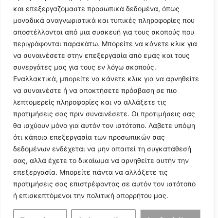
και επεξεργαζόμαστε προσωπικά δεδομένα, όπως
μοναδικά αναγνωριστικά και τυπικές πληροφορίες που
αποστέλλονται από μια συσκευή για τους σκοπούς που
περιγράφονται παρακάτω. Μπορείτε να κάνετε κλικ για
να συναινέσετε στην επεξεργασία από εμάς και τους
συνεργάτες μας για τους εν λόγω σκοπούς.
Εναλλακτικά, μπορείτε να κάνετε κλικ για να αρνηθείτε
Follow Us
να συναινέστε ή να αποκτήσετε πρόσβαση σε πιο
λεπτομερείς πληροφορίες και να αλλάξετε τις
προτιμήσεις σας πριν συναινέσετε. Οι προτιμήσεις σας
© 2024 All Rights Reserved
θα ισχύουν μόνο για αυτόν τον ιστότοπο. Λάβετε υπόψη
ότι κάποια επεξεργασία των προσωπικών σας
δεδομένων ενδέχεται να μην απαιτεί τη συγκατάθεσή
σας, αλλά έχετε το δικαίωμα να αρνηθείτε αυτήν την
επεξεργασία. Μπορείτε πάντα να αλλάξετε τις
Η ιστοσελίδα
argolikianaptiksi.gr
είναι πιστοποιημένη στο
προτιμήσεις σας επιστρέφοντας σε αυτόν τον ιστότοπο
ηλεκτρονικό Μητρώο Ηλεκτρονικού Τύπου της ΓΓ Επικοινωνίας
ή επισκεπτόμενοι την πολιτική απορρήτου μας.
και Ενημέρωσης (Αριθμός ΜΗΤ
242062
)