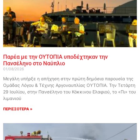
Παρέα με την ΟΥΤΟΠΙΑ υποδέχτηκαν την
Πανσέληνο στο Ναύπλιο
01/08/2026
Μεγάλη υπήρξε η απήχηση στην πρώτη δημόσια παρουσία της
Ομάδας Λόγου & Τέχνης Αργοναυπλίας ΟΥΤΟΠΙΑ. Την Τετάρτη
29 Ιουλίου, στην Πανσέληνο του Κόκκινου Ελαφιού, το «Πι» του
λιμανιού
ΠΕΡΙΣΣΟΤΕΡΑ »