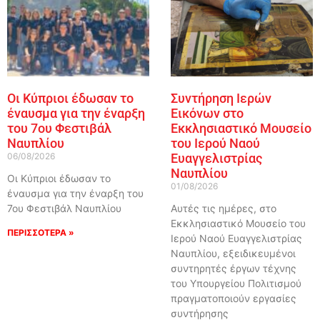
Οι Κύπριοι έδωσαν το
Συντήρηση Ιερών
έναυσμα για την έναρξη
Εικόνων στο
του 7ου Φεστιβάλ
Εκκλησιαστικό Μουσείο
Ναυπλίου
του Ιερού Ναού
06/08/2026
Ευαγγελιστρίας
Ναυπλίου
Οι Κύπριοι έδωσαν το
01/08/2026
έναυσμα για την έναρξη του
7ου Φεστιβάλ Ναυπλίου
Αυτές τις ημέρες, στο
Εκκλησιαστικό Μουσείο του
ΠΕΡΙΣΣΟΤΕΡΑ »
Ιερού Ναού Ευαγγελιστρίας
Ναυπλίου, εξειδικευμένοι
συντηρητές έργων τέχνης
του Υπουργείου Πολιτισμού
πραγματοποιούν εργασίες
συντήρησης