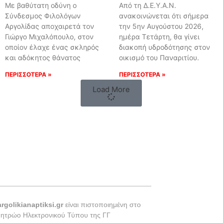
Με βαθύτατη οδύνη ο
Από τη Δ.Ε.Υ.Α.Ν.
Σύνδεσμος Φιλολόγων
ανακοινώνεται ότι σήμερα
Αργολίδας αποχαιρετά τον
την 5ην Αυγούστου 2026,
Γιώργο Μιχαλόπουλο, στον
ημέρα Τετάρτη, θα γίνει
οποίον έλαχε ένας σκληρός
διακοπή υδροδότησης στον
και αδόκητος θάνατος
οικισμό του Παναριτίου.
ΠΕΡΙΣΣΟΤΕΡΑ »
ΠΕΡΙΣΣΟΤΕΡΑ »
Load More
argolikianaptiksi.gr
είναι πιστοποιημένη στο
Μητρώο Ηλεκτρονικού Τύπου της ΓΓ