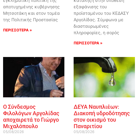
εγκληματική πολιτική της
κατάληξη στην υπόθεση
αποτυχημένης κυβέρνησης
εξαφάνισης του
Μητσοτάκη και στον τομέα
προϊσταμένου του ΚΕΔΑΣΥ
της Πολιτικής Προστασίας
Αργολίδας. Σύμφωνα με
διασταυρωμένες
ΠΕΡΙΣΣΟΤΕΡΑ »
πληροφορίες, η σορός
ΠΕΡΙΣΣΟΤΕΡΑ »
Ο Σύνδεσμος
ΔΕΥΑ Ναυπλιέων:
Φιλολόγων Αργολίδας
Διακοπή υδροδότησης
αποχαιρετά το Γιώργο
στον οικισμό του
Μιχαλόπουλο
Παναριτίου
05/08/2026
05/08/2026