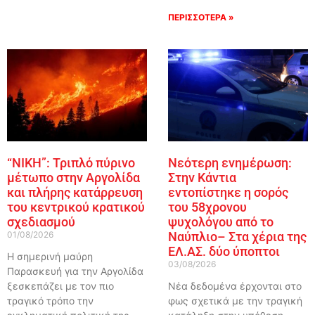
ΠΕΡΙΣΣΟΤΕΡΑ »
“ΝΙΚΗ”: Τριπλό πύρινο
Νεότερη ενημέρωση:
μέτωπο στην Αργολίδα
Στην Κάντια
και πλήρης κατάρρευση
εντοπίστηκε η σορός
του κεντρικού κρατικού
του 58χρονου
σχεδιασμού
ψυχολόγου από το
01/08/2026
Ναύπλιο– Στα χέρια της
ΕΛ.ΑΣ. δύο ύποπτοι
Η σημερινή μαύρη
03/08/2026
Παρασκευή για την Αργολίδα
ξεσκεπάζει με τον πιο
Νέα δεδομένα έρχονται στο
τραγικό τρόπο την
φως σχετικά με την τραγική