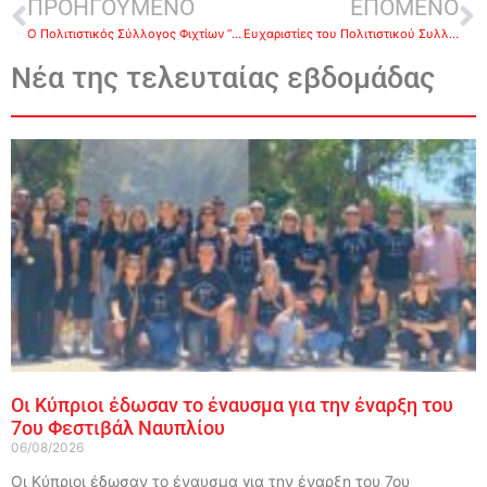
ΠΡΟΗΓΟΥΜΕΝΟ
ΕΠΟΜΕΝΟ
Ο Πολιτιστικός Σύλλογος Φιχτίων “ΣΑΜΙΝΘΟΣ” διοργανώνει αποκριάτικη πατινάδα με ζωντανή μουσική
Ευχαριστίες του Πολιτιστικού Συλλόγου Δρεπάνου για την 2η Γιορτή Μανταρινιού
Νέα της τελευταίας εβδομάδας
Οι Κύπριοι έδωσαν το έναυσμα για την έναρξη του
7ου Φεστιβάλ Ναυπλίου
06/08/2026
Οι Κύπριοι έδωσαν το έναυσμα για την έναρξη του 7ου