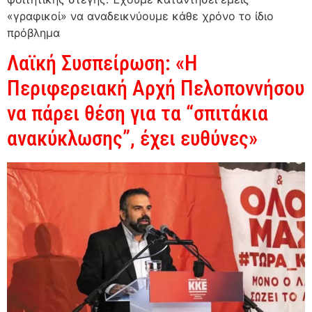
«γραφικοί» να αναδεικνύουμε κάθε χρόνο το ίδιο
πρόβλημα
Λαϊκή Συσπείρωση: «Η
Περιφερειακή Αρχή Πελοποννήσου
να πάρει θέση για τα “σπιτάκια
ανακύκλωσης”, έχει ευθύνες»