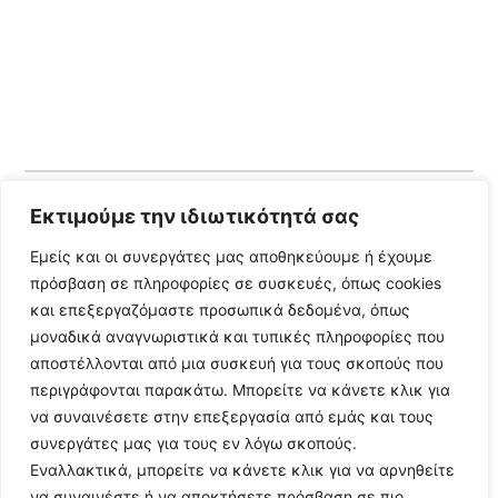
Εκτιμούμε την ιδιωτικότητά σας
Follow Us
Εμείς και οι συνεργάτες μας αποθηκεύουμε ή έχουμε
πρόσβαση σε πληροφορίες σε συσκευές, όπως cookies
© 2024 All Rights Reserved
και επεξεργαζόμαστε προσωπικά δεδομένα, όπως
μοναδικά αναγνωριστικά και τυπικές πληροφορίες που
αποστέλλονται από μια συσκευή για τους σκοπούς που
περιγράφονται παρακάτω. Μπορείτε να κάνετε κλικ για
να συναινέσετε στην επεξεργασία από εμάς και τους
Η ιστοσελίδα
argolikianaptiksi.gr
είναι πιστοποιημένη στο
συνεργάτες μας για τους εν λόγω σκοπούς.
ηλεκτρονικό Μητρώο Ηλεκτρονικού Τύπου της ΓΓ Επικοινωνίας
Εναλλακτικά, μπορείτε να κάνετε κλικ για να αρνηθείτε
και Ενημέρωσης (Αριθμός ΜΗΤ
242062
)
να συναινέστε ή να αποκτήσετε πρόσβαση σε πιο