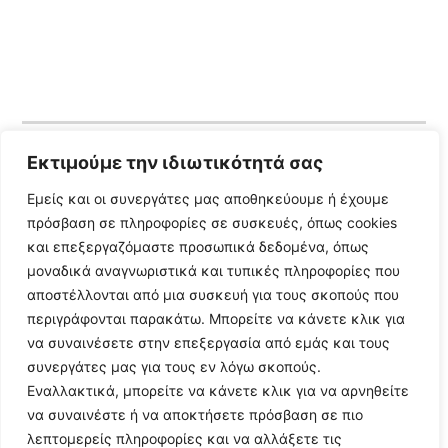
Εκτιμούμε την ιδιωτικότητά σας
Follow Us
Εμείς και οι συνεργάτες μας αποθηκεύουμε ή έχουμε
πρόσβαση σε πληροφορίες σε συσκευές, όπως cookies
© 2024 All Rights Reserved
και επεξεργαζόμαστε προσωπικά δεδομένα, όπως
μοναδικά αναγνωριστικά και τυπικές πληροφορίες που
αποστέλλονται από μια συσκευή για τους σκοπούς που
περιγράφονται παρακάτω. Μπορείτε να κάνετε κλικ για
να συναινέσετε στην επεξεργασία από εμάς και τους
Η ιστοσελίδα
argolikianaptiksi.gr
είναι πιστοποιημένη στο
συνεργάτες μας για τους εν λόγω σκοπούς.
ηλεκτρονικό Μητρώο Ηλεκτρονικού Τύπου της ΓΓ Επικοινωνίας
Εναλλακτικά, μπορείτε να κάνετε κλικ για να αρνηθείτε
και Ενημέρωσης (Αριθμός ΜΗΤ
242062
)
να συναινέστε ή να αποκτήσετε πρόσβαση σε πιο
λεπτομερείς πληροφορίες και να αλλάξετε τις