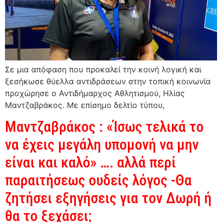
Σε μια απόφαση που προκαλεί την κοινή λογική και
ξεσήκωσε θύελλα αντιδράσεων στην τοπική κοινωνία
προχώρησε ο Αντιδήμαρχος Αθλητισμού, Ηλίας
Μαντζαβράκος. Με επίσημο δελτίο τύπου,
Μαντζαβράκος : «Ίσως τελικά το
να έχεις μεγάλη υπομονή να μην
είναι και καλό» …. αλλά περί
παραιτήσεως ουδείς λόγος -Θα
ζητήσει εξηγήσεις για τον Δωρή ή
θα το ξεχάσει;