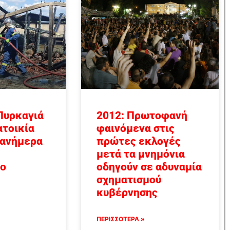
Πυρκαγιά
2012: Πρωτοφανή
ατοικία
φαινόμενα στις
 ανήμερα
πρώτες εκλογές
μετά τα μνημόνια
 ο
οδηγούν σε αδυναμία
σχηματισμού
κυβέρνησης
ΠΕΡΙΣΣΟΤΕΡΑ »