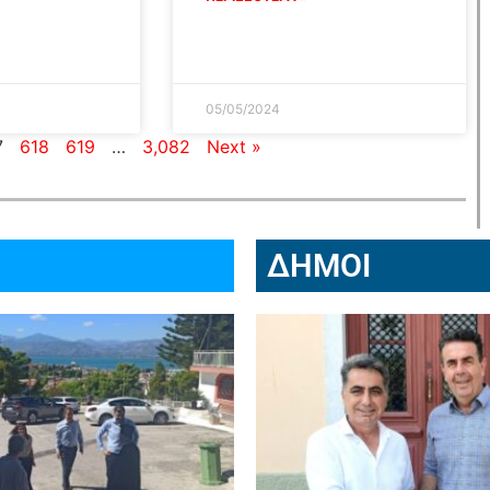
05/05/2024
7
618
619
…
3,082
Next »
ΔΗΜΟΙ