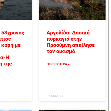
 58χρονος
Αργολίδα: Δασική
άτισε
πυρκαγιά στην
 κόρη με
Προσύμνη απείλησε
τον οικισμό
δα-Η
η της
ΠΕΡΙΣΣΟΤΕΡΑ »
06/05/2024