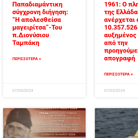
Παπαδιαμάντικη
1961: Ο πλ
σύγχρονη διήγηση:
της Ελλάδα
“Η απολεσθείσα
ανέρχεται 
μαγειρίτσα”-Του
10.357.526
π.Διονύσιου
αυξημένος
Ταμπάκη
από την
προηγούμε
απογραφή
ΠΕΡΙΣΣΟΤΕΡΑ »
ΠΕΡΙΣΣΟΤΕΡΑ »
07/05/2024
07/05/2024