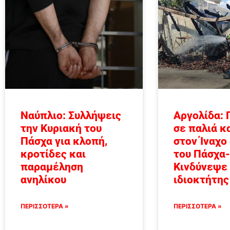
Ναύπλιο: Συλλήψεις
Αργολίδα: 
την Κυριακή του
σε παλιά κ
Πάσχα για κλοπή,
στον Ίναχο
κροτίδες και
του Πάσχα-
παραμέληση
Κινδύνεψε
ανηλίκου
ιδιοκτήτης
ΠΕΡΙΣΣΟΤΕΡΑ »
ΠΕΡΙΣΣΟΤΕΡΑ »