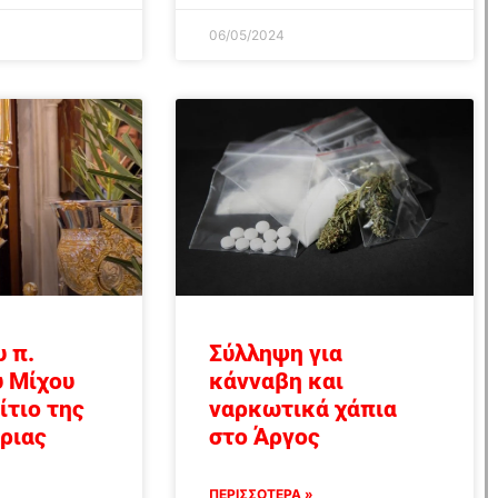
06/05/2024
 π.
Σύλληψη για
υ Μίχου
κάνναβη και
ίτιο της
ναρκωτικά χάπια
ριας
στο Άργος
ΠΕΡΙΣΣΟΤΕΡΑ »