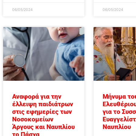
06/05/2024
06/05/2024
Αναφορά για την
Μήνυμα του
έλλειψη παιδιάτρων
Ελευθέριο
στις εφημερίες των
για το Συσσ
Νοσοκομείων
Ευαγγελίστ
Άργους και Ναυπλίου
Ναυπλίου
το Πάσχα