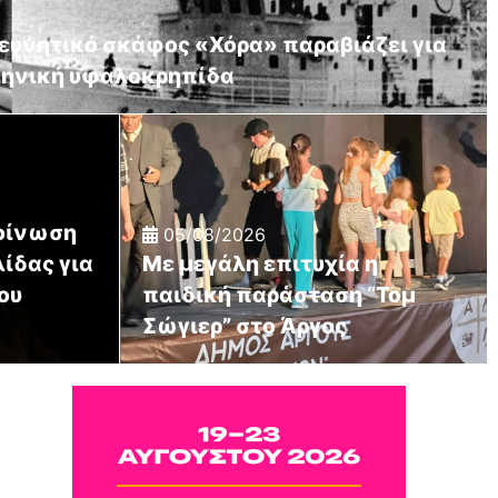
ρευνητικό σκάφος «Χόρα» παραβιάζει για
ληνική υφαλοκρηπίδα
οίνωση
05/08/2026
ίδας για
Με μεγάλη επιτυχία η
ου
παιδική παράσταση “Τομ
Σώγιερ” στο Άργος