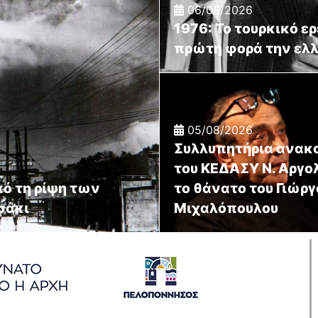
06/08/2026
1976: Το τουρκικό ε
πρώτη φορά την ελ
05/08/2026
Συλλυπητήρια ανακ
του ΚΕΔΑΣΥ Ν. Αργολ
πό τη ρίψη των
το θάνατο του Γιώργ
σάκι
Μιχαλόπουλου