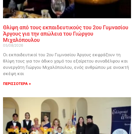
Θλίψη από τους εκπαιδευτικούς του 2ου Γυμνασίου
Άργους για την απώλεια του Γιώργου
Μιχαλόπουλου
05/08/2026
Οι εκπαιδευτικοί του 2ου Γυμνασίου Άργους εκφράζουν τη
θλίψη τους για τον άδικο χαμό του εξαίρετου συναδέλφου και
συνεργάτη Γιώργου Μιχαλόπουλου, ενός ανθρώπου με ανοικτή
σκέψη και
ΠΕΡΙΣΣΟΤΕΡΑ »