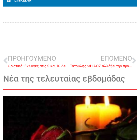
LINKEDIN
ΠΡΟΗΓΟΥΜΕΝΟ
ΕΠΟΜΕΝΟ
Οριστικό: Εκλογές στις 9 και 10 Δεκεμβρίου για τη νέα διοίκηση του Επιμελητηρίου στο Κρανίδι και στο Αργος
Τατούλης :«Η ΑΟΖ αλλάζει την προοπτική της Πελοποννήσου»
Νέα της τελευταίας εβδομάδας