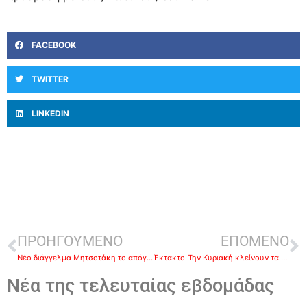
FACEBOOK
TWITTER
LINKEDIN
ΠΡΟΗΓΟΥΜΕΝΟ
ΕΠΟΜΕΝΟ
Νέο διάγγελμα Μητσοτάκη το απόγευμα
Έκτακτο-Την Κυριακή κλείνουν τα σύνορα: Τέλος οι πτήσεις από και προς την Ελλάδα
Νέα της τελευταίας εβδομάδας