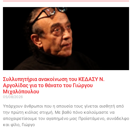
Συλλυπητήρια ανακοίνωση του ΚΕΔΑΣΥ Ν.
Αργολίδας για το θάνατο του Γιώργου
Μιχαλόπουλου
05/08/2026
Υπάρχουν άνθρωποι που η απουσία τους γίνεται αισθητή από
την πρώτη κιόλας στιγμή. Με βαθύ πόνο καλούμαστε να
αποχαιρετίσουμε τον αγαπημένο μας Προϊστάμενο, συνάδελφο
και φίλο, Γιώργο