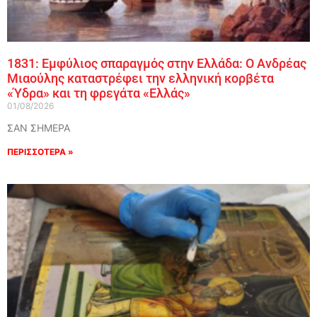
1831: Εμφύλιος σπαραγμός στην Ελλάδα: Ο Ανδρέας
Μιαούλης καταστρέφει την ελληνική κορβέτα
«Ύδρα» και τη φρεγάτα «Ελλάς»
01/08/2026
ΣΑΝ ΣΗΜΕΡΑ
ΠΕΡΙΣΣΟΤΕΡΑ »