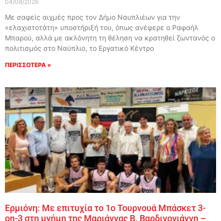
04/08/2026
Με σαφείς αιχμές προς τον Δήμο Ναυπλιέων για την
«ελαχιστοτάτη» υποστήριξή του, όπως ανέφερε ο Ραφαήλ
Μπαρού, αλλά με ακλόνητη τη θέληση να κρατηθεί ζωντανός ο
πολιτισμός στο Ναύπλιο, το Εργατικό Κέντρο
ΠΕΡΙΣΣΟΤΕΡΑ »
Ερμιόνη: Με επιτυχία το 1ο Τουρνουά Μπάσκετ 3-
on-3 στη μνήμη της Μαριάννας Β. Βαρδινογιάννη –