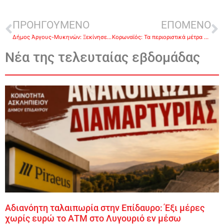
ΠΡΟΗΓΟΥΜΕΝΟ
ΕΠΟΜΕΝΟ
Δήμος Άργους-Μυκηνών: Ξεκίνησε η διανομή των ατομικών δοχείων νερού στα δημοτικά σχολεία
Κορωναϊός: Τα περιοριστικά μέτρα που θα ανακοινωθούν για την «κόκκινη» Αττική
Νέα της τελευταίας εβδομάδας
Αδιανόητη ταλαιπωρία στην Επίδαυρο: Έξι μέρες
χωρίς ευρώ το ΑΤΜ στο Λυγουριό εν μέσω