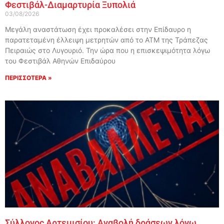
Φεστιβάλ-Διαμαρτυρία Ξυπολιά
03/08/2026
Μεγάλη αναστάτωση έχει προκαλέσει στην Επίδαυρο η
παρατεταμένη έλλειψη μετρητών από το ΑΤΜ της Τράπεζας
Πειραιώς στο Λυγουριό. Την ώρα που η επισκεψιμότητα λόγω
του Φεστιβάλ Αθηνών Επιδαύρου
ΠΕΡΙΣΣΟΤΕΡΑ »
Σύλλογος Αρτεμισίου: Αναβολή δράσεων λόγω