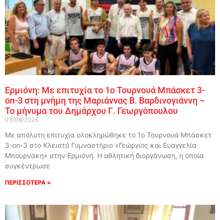
Ερμιόνη: Με επιτυχία το 1ο Τουρνουά Μπάσκετ 3-
on-3 στη μνήμη της Μαριάννας Β. Βαρδινογιάννη –
Το μήνυμα του Δημάρχου Γ. Γεωργόπουλου
03/08/2026
Με απόλυτη επιτυχία ολοκληρώθηκε το 1ο Τουρνουά Μπάσκετ
3-on-3 στο Κλειστό Γυμναστήριο «Γεώργιος και Ευαγγελία
Μπουρνάκη» στην Ερμιόνη. Η αθλητική διοργάνωση, η οποία
συγκέντρωσε
ΠΕΡΙΣΣΟΤΕΡΑ »