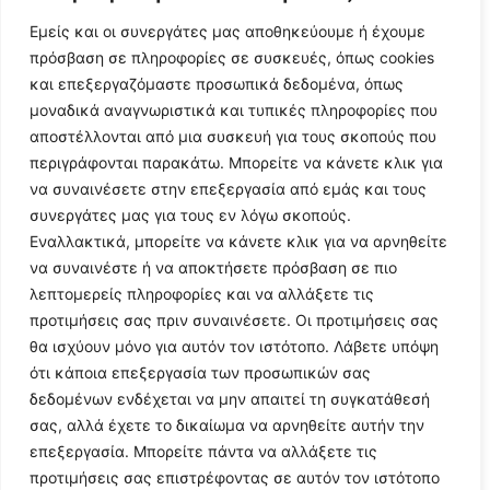
Εμείς και οι συνεργάτες μας αποθηκεύουμε ή έχουμε
πρόσβαση σε πληροφορίες σε συσκευές, όπως cookies
και επεξεργαζόμαστε προσωπικά δεδομένα, όπως
μοναδικά αναγνωριστικά και τυπικές πληροφορίες που
αποστέλλονται από μια συσκευή για τους σκοπούς που
περιγράφονται παρακάτω. Μπορείτε να κάνετε κλικ για
να συναινέσετε στην επεξεργασία από εμάς και τους
συνεργάτες μας για τους εν λόγω σκοπούς.
Εναλλακτικά, μπορείτε να κάνετε κλικ για να αρνηθείτε
Follow Us
να συναινέστε ή να αποκτήσετε πρόσβαση σε πιο
λεπτομερείς πληροφορίες και να αλλάξετε τις
προτιμήσεις σας πριν συναινέσετε. Οι προτιμήσεις σας
© 2024 All Rights Reserved
θα ισχύουν μόνο για αυτόν τον ιστότοπο. Λάβετε υπόψη
ότι κάποια επεξεργασία των προσωπικών σας
δεδομένων ενδέχεται να μην απαιτεί τη συγκατάθεσή
σας, αλλά έχετε το δικαίωμα να αρνηθείτε αυτήν την
επεξεργασία. Μπορείτε πάντα να αλλάξετε τις
Η ιστοσελίδα
argolikianaptiksi.gr
είναι πιστοποιημένη στο
προτιμήσεις σας επιστρέφοντας σε αυτόν τον ιστότοπο
ηλεκτρονικό Μητρώο Ηλεκτρονικού Τύπου της ΓΓ Επικοινωνίας