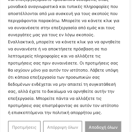
μοναδικά αναγνωριστικά και τυπικές πληροφορίες που
αποστέλλονται από μια συσκευή για τους σκοπούς που
περιγράφονται παρακάτω. Μπορείτε να κάνετε κλικ για
να συναινέσετε στην επεξεργασία από εμάς και τους
συνεργάτες μας για τους εν λόγω σκοπούς.
Εναλλακτικά, μπορείτε να κάνετε κλικ για να αρνηθείτε
Follow Us
να συναινέστε ή να αποκτήσετε πρόσβαση σε πιο
λεπτομερείς πληροφορίες και να αλλάξετε τις
προτιμήσεις σας πριν συναινέσετε. Οι προτιμήσεις σας
© 2024 All Rights Reserved
θα ισχύουν μόνο για αυτόν τον ιστότοπο. Λάβετε υπόψη
ότι κάποια επεξεργασία των προσωπικών σας
δεδομένων ενδέχεται να μην απαιτεί τη συγκατάθεσή
σας, αλλά έχετε το δικαίωμα να αρνηθείτε αυτήν την
επεξεργασία. Μπορείτε πάντα να αλλάξετε τις
Η ιστοσελίδα
argolikianaptiksi.gr
είναι πιστοποιημένη στο
προτιμήσεις σας επιστρέφοντας σε αυτόν τον ιστότοπο
ηλεκτρονικό Μητρώο Ηλεκτρονικού Τύπου της ΓΓ Επικοινωνίας
ή επισκεπτόμενοι την πολιτική απορρήτου μας.
και Ενημέρωσης (Αριθμός ΜΗΤ
242062
)
Προτιμήσεις
Απόρριψη όλων
Αποδοχή όλων