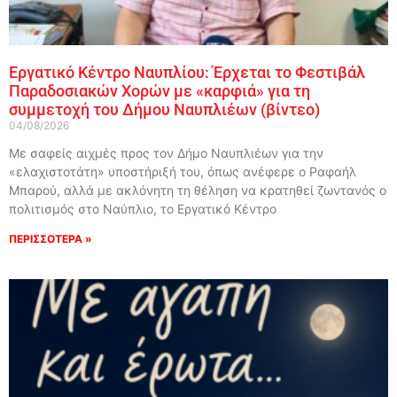
Εργατικό Κέντρο Ναυπλίου: Έρχεται το Φεστιβάλ
Παραδοσιακών Χορών με «καρφιά» για τη
συμμετοχή του Δήμου Ναυπλιέων (βίντεο)
04/08/2026
Με σαφείς αιχμές προς τον Δήμο Ναυπλιέων για την
«ελαχιστοτάτη» υποστήριξή του, όπως ανέφερε ο Ραφαήλ
Μπαρού, αλλά με ακλόνητη τη θέληση να κρατηθεί ζωντανός ο
πολιτισμός στο Ναύπλιο, το Εργατικό Κέντρο
ΠΕΡΙΣΣΟΤΕΡΑ »