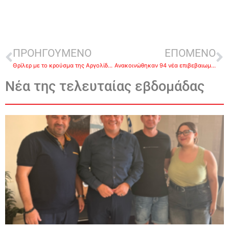
ΠΡΟΗΓΟΥΜΕΝΟ
ΕΠΟΜΕΝΟ
Θρίλερ με το κρούσμα της Αργολίδας -Άγνοια από το Νοσοκομείο -72χρονη με καρκίνο πιθανό κρούσμα
Ανακοινώθηκαν 94 νέα επιβεβαιωμένα κρούσματα κορονοϊού SARS-CoV-2 στη χώρα μας.
Νέα της τελευταίας εβδομάδας