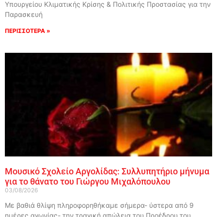
Υπουργείου Κλιματικής Κρίσης & Πολιτικής Προστασίας για την
Παρασκευή
ΠΕΡΙΣΣΟΤΕΡΑ »
Μουσικό Σχολείο Αργολίδας: Συλλυπητήριο μήνυμα
για το θάνατο του Γιώργου Μιχαλόπουλου
03/08/2026
Με βαθιά θλίψη πληροφορηθήκαμε σήμερα- ύστερα από 9
ημέρες αγωνίας- την τραγική απώλεια του Προέδρου του