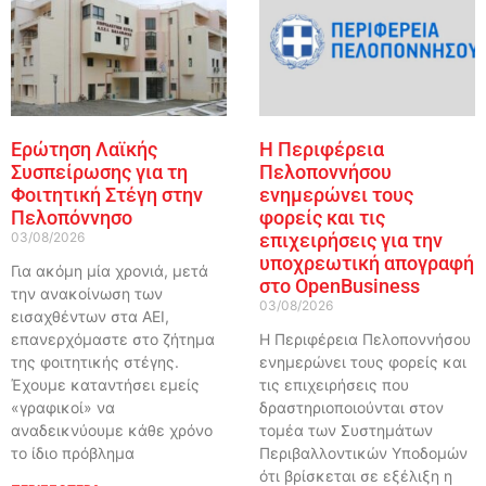
Ερώτηση Λαϊκής
Η Περιφέρεια
Συσπείρωσης για τη
Πελοποννήσου
Φοιτητική Στέγη στην
ενημερώνει τους
Πελοπόννησο
φορείς και τις
03/08/2026
επιχειρήσεις για την
υποχρεωτική απογραφή
Για ακόμη μία χρονιά, μετά
στο OpenBusiness
την ανακοίνωση των
03/08/2026
εισαχθέντων στα ΑΕΙ,
επανερχόμαστε στο ζήτημα
Η Περιφέρεια Πελοποννήσου
της φοιτητικής στέγης.
ενημερώνει τους φορείς και
Έχουμε καταντήσει εμείς
τις επιχειρήσεις που
«γραφικοί» να
δραστηριοποιούνται στον
αναδεικνύουμε κάθε χρόνο
τομέα των Συστημάτων
το ίδιο πρόβλημα
Περιβαλλοντικών Υποδομών
ότι βρίσκεται σε εξέλιξη η