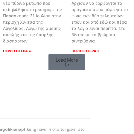
νέο πύρινο μέτωπο που
Άρχισαν να ζορίζονται τα
εκδηλώθηκε το μεσημέρι της
πράγματα αφού πάμε για το
Παρασκευής 31 Ιουλίου στην
φίνις των δύο τελευταίων
περιοχή Χινίτσα της
ετών και από εδώ και πέρα
Αργολίδας. Λόγω της άμεσης
τα λόγια είναι περιττά. Στο
απειλής και της ύπαρξης
βίντεο με τα βρώμικα
διάσπαρτων
σιντριβάνια
ΠΕΡΙΣΣΟΤΕΡΑ »
ΠΕΡΙΣΣΟΤΕΡΑ »
Load More
argolikianaptiksi.gr
είναι πιστοποιημένη στο