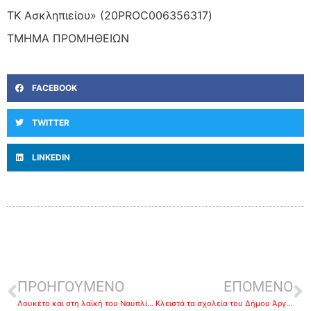
ΤΚ Ασκληπιείου» (20PROC006356317)
ΤΜΗΜΑ ΠΡΟΜΗΘΕΙΩΝ
FACEBOOK
TWITTER
LINKEDIN
ΠΡΟΗΓΟΥΜΕΝΟ
ΕΠΟΜΕΝΟ
Λουκέτο και στη λαϊκή του Ναυπλίου και όπου αλλού ……Super Market και μπακάλικα οι μόνες λύσεις
Κλειστά τα σχολεία του Δήμου Άργους Μυκηνών έως τις 10/4 με Υπουργική Απόφαση