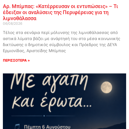
Αρ. Μπίμπας: «Κατέρρευσαν οι εντυπώσεις» – Τι
έδειξαν οι αναλύσεις της Περιφέρειας για τη
λιμνοθάλασσα
06/08/2026
Τέλος στα σενάρια περί μόλυνσης της λιμνοθάλασσας από
αστικά λύματα βάζει με ανάρτησή του στα μέσα κοινωνικής
δικτύωσης ο δημοτικός σύμβουλος και Πρόεδρος της ΔΕΥΑ
Ερμιονίδας, Αριστείδης Μπίμπας
ΠΕΡΙΣΣΟΤΕΡΑ »