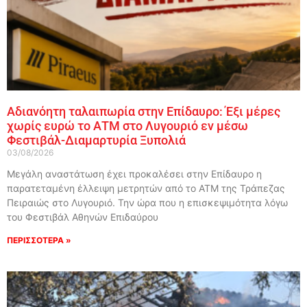
Αδιανόητη ταλαιπωρία στην Επίδαυρο: Έξι μέρες
χωρίς ευρώ το ΑΤΜ στο Λυγουριό εν μέσω
Φεστιβάλ-Διαμαρτυρία Ξυπολιά
03/08/2026
Μεγάλη αναστάτωση έχει προκαλέσει στην Επίδαυρο η
παρατεταμένη έλλειψη μετρητών από το ΑΤΜ της Τράπεζας
Πειραιώς στο Λυγουριό. Την ώρα που η επισκεψιμότητα λόγω
του Φεστιβάλ Αθηνών Επιδαύρου
ΠΕΡΙΣΣΟΤΕΡΑ »