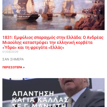
1831: Εμφύλιος σπαραγμός στην Ελλάδα: Ο Ανδρέας
Μιαούλης καταστρέφει την ελληνική κορβέτα
«Ύδρα» και τη φρεγάτα «Ελλάς»
01/08/2026
ΣΑΝ ΣΗΜΕΡΑ
ΠΕΡΙΣΣΟΤΕΡΑ »