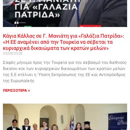
Κάγια Κάλλας σε Γ. Μανιάτη για «Γαλάζια Πατρίδα»:
«Η ΕΕ αναμένει από την Τουρκία να σέβεται τα
κυριαρχικά δικαιώματα των κρατών μελών»
05/08/2026
Σαφές μήνυμα προς την Τουρκία για τον σεβασμό του διεθνούς
δικαίου και των κυριαρχικών δικαιωμάτων των κρατών μελών
της Ε.Ε στέλνει η Ύπατη Εκπρόσωπος της ΕΕ και Αντιπρόεδρος
της Ευρωπαϊκής
ΠΕΡΙΣΣΟΤΕΡΑ »