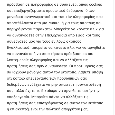
πρόσβαση σε πληροφορίες σε συσκευές, όπως cookies
και επεξεργαζόμαστε προσωπικά δεδομένα, όπως
μοναδικά αναγνωριστικά και τυπικές πληροφορίες που
αποστέλλονται από μια συσκευή για τους σκοπούς που
περιγράφονται παρακάτω. Μπορείτε να κάνετε κλικ για
να συναινέσετε στην επεξεργασία από εμάς και τους
συνεργάτες μας για τους εν λόγω σκοπούς.
Εναλλακτικά, μπορείτε να κάνετε κλικ για να αρνηθείτε
Follow Us
να συναινέστε ή να αποκτήσετε πρόσβαση σε πιο
λεπτομερείς πληροφορίες και να αλλάξετε τις
προτιμήσεις σας πριν συναινέσετε. Οι προτιμήσεις σας
© 2024 All Rights Reserved
θα ισχύουν μόνο για αυτόν τον ιστότοπο. Λάβετε υπόψη
ότι κάποια επεξεργασία των προσωπικών σας
δεδομένων ενδέχεται να μην απαιτεί τη συγκατάθεσή
σας, αλλά έχετε το δικαίωμα να αρνηθείτε αυτήν την
επεξεργασία. Μπορείτε πάντα να αλλάξετε τις
Η ιστοσελίδα
argolikianaptiksi.gr
είναι πιστοποιημένη στο
προτιμήσεις σας επιστρέφοντας σε αυτόν τον ιστότοπο
ηλεκτρονικό Μητρώο Ηλεκτρονικού Τύπου της ΓΓ Επικοινωνίας
ή επισκεπτόμενοι την πολιτική απορρήτου μας.
και Ενημέρωσης (Αριθμός ΜΗΤ
242062
)