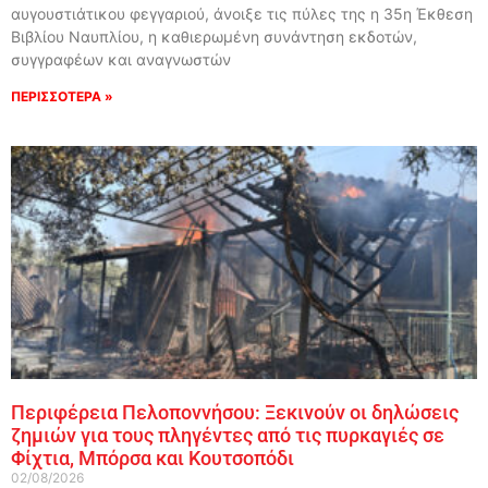
αυγουστιάτικου φεγγαριού, άνοιξε τις πύλες της η 35η Έκθεση
Βιβλίου Ναυπλίου, η καθιερωμένη συνάντηση εκδοτών,
συγγραφέων και αναγνωστών
ΠΕΡΙΣΣΟΤΕΡΑ »
Περιφέρεια Πελοποννήσου: Ξεκινούν οι δηλώσεις
ζημιών για τους πληγέντες από τις πυρκαγιές σε
Φίχτια, Μπόρσα και Κουτσοπόδι
02/08/2026