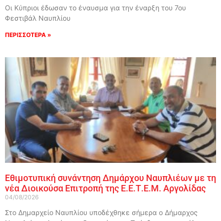
Οι Κύπριοι έδωσαν το έναυσμα για την έναρξη του 7ου
Φεστιβάλ Ναυπλίου
ΠΕΡΙΣΣΟΤΕΡΑ »
Εθιμοτυπική συνάντηση Δημάρχου Ναυπλιέων με τη
νέα Διοικούσα Επιτροπή της Ε.Ε.Τ.Ε.Μ. Αργολίδας
04/08/2026
Στο Δημαρχείο Ναυπλίου υποδέχθηκε σήμερα ο Δήμαρχος