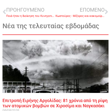
ΠΡΟΗΓΟΥΜΕΝΟ
ΕΠΟΜΕΝΟ
Ποιά ήταν η διοίκηση του Κυνηγετικού συλλόγου Ναυπλίου το 1974 ;;
Κωστούρος : Μίζερος και κακομοίρης ο Γραμματικόπουλος
Νέα της τελευταίας εβδομάδας
Επιτροπή Ειρήνης Αργολίδας: 81 χρόνια από τη ρίψη
των ατομικών βομβών σε Χιροσίμα και Ναγκασάκι
06/08/2026