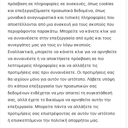
πρόσβαση σε πληροφορίες σε συσκευές, όπως cookies
και επεξεργαζόμαστε προσωπικά δεδομένα, όπως
μοναδικά αναγνωριστικά και τυπικές πληροφορίες που
αποστέλλονται από μια συσκευή για τους σκοπούς που
περιγράφονται παρακάτω. Μπορείτε να κάνετε κλικ για
να συναινέσετε στην επεξεργασία από εμάς και τους
συνεργάτες μας για τους εν λόγω σκοπούς.
Εναλλακτικά, μπορείτε να κάνετε κλικ για να αρνηθείτε
Follow Us
να συναινέστε ή να αποκτήσετε πρόσβαση σε πιο
λεπτομερείς πληροφορίες και να αλλάξετε τις
προτιμήσεις σας πριν συναινέσετε. Οι προτιμήσεις σας
© 2024 All Rights Reserved
θα ισχύουν μόνο για αυτόν τον ιστότοπο. Λάβετε υπόψη
ότι κάποια επεξεργασία των προσωπικών σας
δεδομένων ενδέχεται να μην απαιτεί τη συγκατάθεσή
σας, αλλά έχετε το δικαίωμα να αρνηθείτε αυτήν την
επεξεργασία. Μπορείτε πάντα να αλλάξετε τις
Η ιστοσελίδα
argolikianaptiksi.gr
είναι πιστοποιημένη στο
προτιμήσεις σας επιστρέφοντας σε αυτόν τον ιστότοπο
ηλεκτρονικό Μητρώο Ηλεκτρονικού Τύπου της ΓΓ Επικοινωνίας
ή επισκεπτόμενοι την πολιτική απορρήτου μας.
και Ενημέρωσης (Αριθμός ΜΗΤ
242062
)