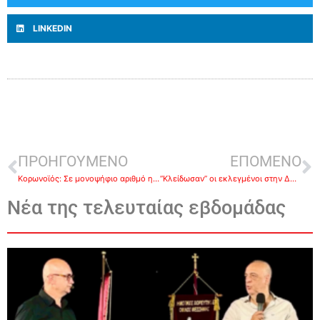
LINKEDIN
ΠΡΟΗΓΟΥΜΕΝΟ
ΕΠΟΜΕΝΟ
Κορωνοϊός: Σε μονοψήφιο αριθμό η Αργολίδα-Κάτω από 200 κρούσματα και πάλι η Περιφέρεια Πελοποννήσου
“Κλείδωσαν” οι εκλεγμένοι στην ΔΗΜ.Τ.Ο. Άργους- Μυκηνών -Ποιοι εκλέγονται και με τι σειρά προτίμησης
Νέα της τελευταίας εβδομάδας