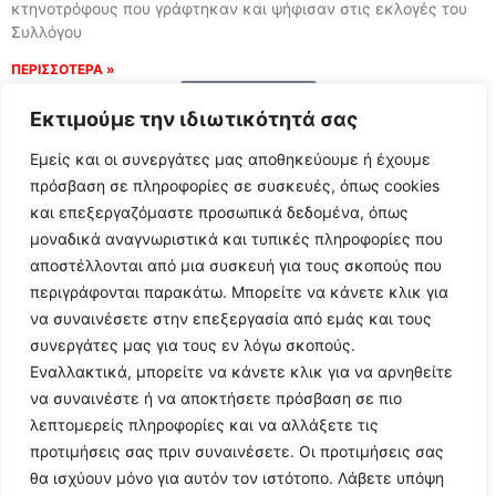
κτηνοτρόφους που γράφτηκαν και ψήφισαν στις εκλογές του
Συλλόγου
ΠΕΡΙΣΣΟΤΕΡΑ »
Load More
Εκτιμούμε την ιδιωτικότητά σας
Εμείς και οι συνεργάτες μας αποθηκεύουμε ή έχουμε
πρόσβαση σε πληροφορίες σε συσκευές, όπως cookies
και επεξεργαζόμαστε προσωπικά δεδομένα, όπως
μοναδικά αναγνωριστικά και τυπικές πληροφορίες που
αποστέλλονται από μια συσκευή για τους σκοπούς που
περιγράφονται παρακάτω. Μπορείτε να κάνετε κλικ για
να συναινέσετε στην επεξεργασία από εμάς και τους
συνεργάτες μας για τους εν λόγω σκοπούς.
Εναλλακτικά, μπορείτε να κάνετε κλικ για να αρνηθείτε
Follow Us
να συναινέστε ή να αποκτήσετε πρόσβαση σε πιο
λεπτομερείς πληροφορίες και να αλλάξετε τις
προτιμήσεις σας πριν συναινέσετε. Οι προτιμήσεις σας
© 2024 All Rights Reserved
θα ισχύουν μόνο για αυτόν τον ιστότοπο. Λάβετε υπόψη