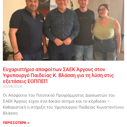
Ευχαριστήριο αποφοίτων ΣΑΕΚ Άργους στον
Υφυπουργό Παιδείας Κ. Βλάσση για τη λύση στις
εξετάσεις ΕΟΠΠΕΠ
05/08/2026
Οι Απόφοιτοι του Πιλοτικού Προγράμματος Διασωστών του
ΣΑΕΚ Άργους είχαν ένα δίκαιο αίτημα και το κέρδισαν –
Καθοριστική η στήριξη του Υφυπουργού Παιδείας Κωνσταντίνου
Βλάσση
ΠΕΡΙΣΣΟΤΕΡΑ »