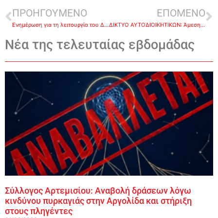
ΠΡΟΗΓΟΥΜΕΝΟ
ΕΠΟΜΕΝΟ
Ενημέρωση για τη λειτουργία του Δημαρχείου και των υπηρεσιών του Δήμου Ναυπλίου.
ΔΙΚΤΥΟ ΑΥΤΟΔΙΟΙΚΗΤΙΚΩΝ: Άμεση επανασύνδεση νερού και ρεύματος στα σπίτια. Αναστολή διακοπής για όσους χρειαστεί
Νέα της τελευταίας εβδομάδας
Σύλλογος Αρτεμισίου: Αναβολή δράσεων λόγω
κινδύνου πυρκαγιάς στην Αργολίδα και στήριξη
στους πληγέντες