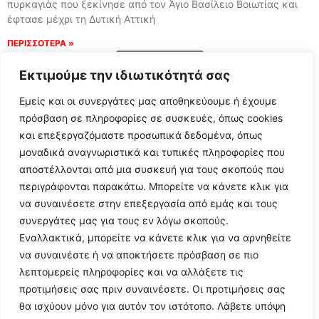
πυρκαγιάς που ξεκίνησε από τον Άγιο Βασίλειο Βοιωτίας και
έφτασε μέχρι τη Δυτική Αττική
ΠΕΡΙΣΣΟΤΕΡΑ »
Load More
Εκτιμούμε την ιδιωτικότητά σας
Εμείς και οι συνεργάτες μας αποθηκεύουμε ή έχουμε
πρόσβαση σε πληροφορίες σε συσκευές, όπως cookies
και επεξεργαζόμαστε προσωπικά δεδομένα, όπως
μοναδικά αναγνωριστικά και τυπικές πληροφορίες που
αποστέλλονται από μια συσκευή για τους σκοπούς που
περιγράφονται παρακάτω. Μπορείτε να κάνετε κλικ για
να συναινέσετε στην επεξεργασία από εμάς και τους
συνεργάτες μας για τους εν λόγω σκοπούς.
Εναλλακτικά, μπορείτε να κάνετε κλικ για να αρνηθείτε
Follow Us
να συναινέστε ή να αποκτήσετε πρόσβαση σε πιο
λεπτομερείς πληροφορίες και να αλλάξετε τις
προτιμήσεις σας πριν συναινέσετε. Οι προτιμήσεις σας
© 2024 All Rights Reserved
θα ισχύουν μόνο για αυτόν τον ιστότοπο. Λάβετε υπόψη