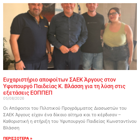
Ευχαριστήριο αποφοίτων ΣΑΕΚ Άργους στον
Υφυπουργό Παιδείας Κ. Βλάσση για τη λύση στις
εξετάσεις ΕΟΠΠΕΠ
05/08/2026
Οι Απόφοιτοι του Πιλοτικού Προγράμματος Διασωστών του
ΣΑΕΚ Άργους είχαν ένα δίκαιο αίτημα και το κέρδισαν –
Καθοριστική η στήριξη του Υφυπουργού Παιδείας Κωνσταντίνου
Βλάσση
ΠΕΡΙΣΣΟΤΕΡΑ »