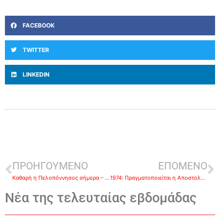
FACEBOOK
TWITTER
LINKEDIN
ΠΡΟΗΓΟΥΜΕΝΟ
ΕΠΟΜΕΝΟ
Καθαρή η Πελοπόννησος σήμερα – Παραμένει στα 205 άτομα
1974: Πραγματοποιείται η Αποστολή «ΝΙΚΗ» μεταφοράς της 1ης Μοίρας Καταδρομέων από τη Σούδα στο βομβαρδισμένο αεροδρόμιο της Λευκωσίας-Καταρρίπτεται το ΝΙΚΗ-4
Νέα της τελευταίας εβδομάδας