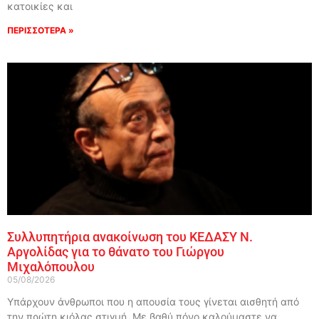
κατοικίες και
ΠΕΡΙΣΣΟΤΕΡΑ »
Συλλυπητήρια ανακοίνωση του ΚΕΔΑΣΥ Ν.
Αργολίδας για το θάνατο του Γιώργου
Μιχαλόπουλου
05/08/2026
Υπάρχουν άνθρωποι που η απουσία τους γίνεται αισθητή από
την πρώτη κιόλας στιγμή. Με βαθύ πόνο καλούμαστε να