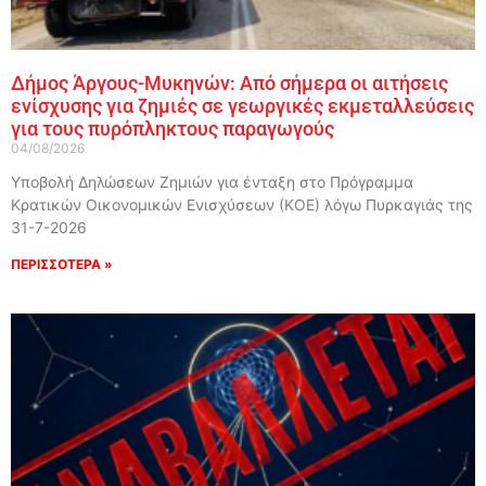
Δήμος Άργους-Μυκηνών: Από σήμερα οι αιτήσεις
ενίσχυσης για ζημιές σε γεωργικές εκμεταλλεύσεις
για τους πυρόπληκτους παραγωγούς
04/08/2026
Υποβολή Δηλώσεων Ζημιών για ένταξη στο Πρόγραμμα
Κρατικών Οικονομικών Ενισχύσεων (ΚΟΕ) λόγω Πυρκαγιάς της
31-7-2026
ΠΕΡΙΣΣΟΤΕΡΑ »