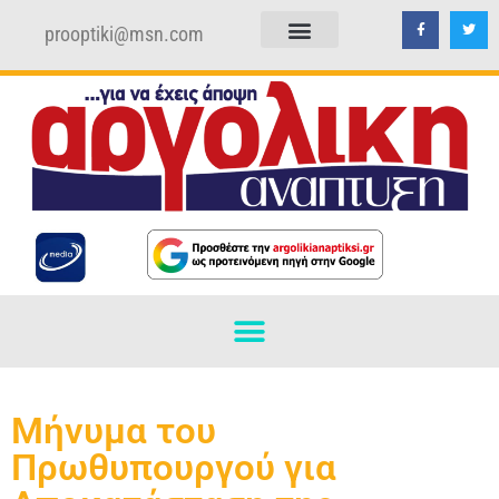
prooptiki@msn.com
ΠΟΛΙΤΙΚΗ ΑΠΟΡΡΗΤΟΥ
ΟΡΟΙ ΧΡΗΣΗΣ
Μήνυμα του
Πρωθυπουργού για