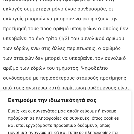
εκλογές συμμετέχει μόνο ένας συνδυασμός, οι
εκλογείς μπορούν να μπορούν να εκφράζουν την
προτίμησή τους προς αριθμό υποψηφίων ο οποίος δεν
υπερβαίνει το ένα τρίτο (1/3) του συνολικού αριθμού
των εδρών, ενώ στις άλλες περιπτώσεις, ο αριθμός
των σταυρών δεν μπορεί να υπερβαίνει τον συνολικό
αριθμό των εδρών του τμήματος. Ψηφοδέλτιο
συνδυασμού με περισσότερους σταυρούς προτίμησης
από τους ανωτέρω κατά περίπτωση οριζόμενους είναι
έγκυρο, χωρίς να λαμβάνεται υπόψη κανένας σταυρός
Εκτιμούμε την ιδιωτικότητά σας
προτίμησης. Ψηφοδέλτιο χωρίς κανένα σταυρό
Εμείς και οι συνεργάτες μας αποθηκεύουμε ή έχουμε
προτίμησης προσμετράται υπέρ του συνδυασμού.
πρόσβαση σε πληροφορίες σε συσκευές, όπως cookies
και επεξεργαζόμαστε προσωπικά δεδομένα, όπως
8. Πρόεδρος του Επιμελητηρίου ανακηρύσσεται ο
μοναδικά αναγνωριστικά και τυπικές πληροφορίες που