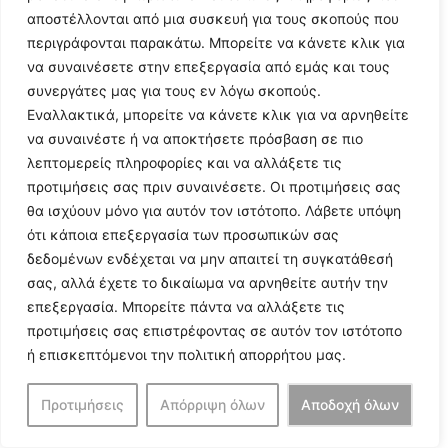
επικεφαλής του συνδυασμού που συγκέντρωσε
αποστέλλονται από μια συσκευή για τους σκοπούς που
τουλάχιστον το 50% των ψήφων. Αν κανείς
περιγράφονται παρακάτω. Μπορείτε να κάνετε κλικ για
να συναινέσετε στην επεξεργασία από εμάς και τους
συνδυασμός δεν συγκέντρωσε αυτό το ποσοστό, ο
συνεργάτες μας για τους εν λόγω σκοπούς.
Πρόεδρος του Επιμελητηρίου εκλέγεται από το
Εναλλακτικά, μπορείτε να κάνετε κλικ για να αρνηθείτε
να συναινέστε ή να αποκτήσετε πρόσβαση σε πιο
διοικητικό συμβούλιο, μεταξύ των επικεφαλής των
λεπτομερείς πληροφορίες και να αλλάξετε τις
συνδυασμών που συμμετέχουν σε αυτό, κατά την
προτιμήσεις σας πριν συναινέσετε. Οι προτιμήσεις σας
πρώτη συνεδρίαση του οργάνου με απόλυτη
θα ισχύουν μόνο για αυτόν τον ιστότοπο. Λάβετε υπόψη
ότι κάποια επεξεργασία των προσωπικών σας
πλειοψηφία. Αν κανείς από τους υποψήφιους
δεδομένων ενδέχεται να μην απαιτεί τη συγκατάθεσή
Προέδρους δεν συγκεντρώσει την απόλυτη
σας, αλλά έχετε το δικαίωμα να αρνηθείτε αυτήν την
πλειοψηφία, η ψηφοφορία επαναλαμβάνεται στην ίδια
επεξεργασία. Μπορείτε πάντα να αλλάξετε τις
προτιμήσεις σας επιστρέφοντας σε αυτόν τον ιστότοπο
συνεδρίαση και Πρόεδρος εκλέγεται ο υποψήφιος που
ή επισκεπτόμενοι την πολιτική απορρήτου μας.
θα συγκεντρώσει την σχετική πλειοψηφία μεταξύ των
δύο υποψηφίων που συγκέντρωσαν τις περισσότερες
Προτιμήσεις
Απόρριψη όλων
Αποδοχή όλων
ψήφους στην πρώτη ψηφοφορία. Επανεκλογή του ίδιου