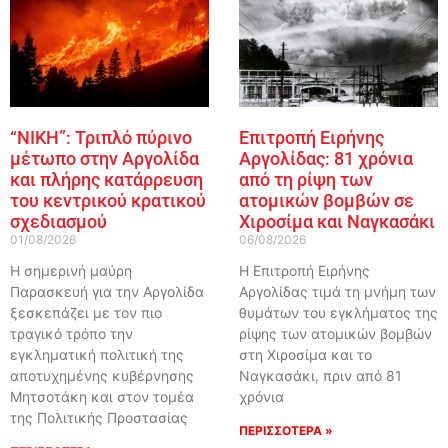
“ΝΙΚΗ”: Τριπλό πύρινο
Επιτροπή Ειρήνης
μέτωπο στην Αργολίδα
Αργολίδας: 81 χρόνια
και πλήρης κατάρρευση
από τη ρίψη των
του κεντρικού κρατικού
ατομικών βομβών σε
σχεδιασμού
Χιροσίμα και Ναγκασάκι
01/08/2026
06/08/2026
Η σημερινή μαύρη
Η Επιτροπή Ειρήνης
Παρασκευή για την Αργολίδα
Αργολίδας τιμά τη μνήμη των
ξεσκεπάζει με τον πιο
θυμάτων του εγκλήματος της
τραγικό τρόπο την
ρίψης των ατομικών βομβών
εγκληματική πολιτική της
στη Χιροσίμα και το
αποτυχημένης κυβέρνησης
Ναγκασάκι, πριν από 81
Μητσοτάκη και στον τομέα
χρόνια
της Πολιτικής Προστασίας
ΠΕΡΙΣΣΟΤΕΡΑ »