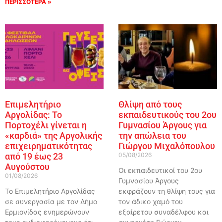
ΠΕΡΙΣΣΟΤΕΡΑ »
Επιμελητήριο
Θλίψη από τους
Αργολίδας: Το
εκπαιδευτικούς του 2ου
Πορτοχέλι γίνεται η
Γυμνασίου Άργους για
«καρδιά» της Αργολικής
την απώλεια του
επιχειρηματικότητας
Γιώργου Μιχαλόπουλου
από 19 έως 23
05/08/2026
Αυγούστου
Οι εκπαιδευτικοί του 2ου
01/08/2026
Γυμνασίου Άργους
Το Επιμελητήριο Αργολίδας
εκφράζουν τη θλίψη τους για
σε συνεργασία με τον Δήμο
τον άδικο χαμό του
Ερμιονίδας ενημερώνουν
εξαίρετου συναδέλφου και