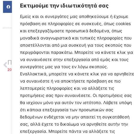
Εκτιμούμε την ιδιωτικότητά σας
FACEBOOK
TWITTER
LINKED
Εμείς και οι συνεργάτες μας αποθηκεύουμε ή έχουμε
πρόσβαση σε πληροφορίες σε συσκευές, όπως cookies
και επεξεργαζόμαστε προσωπικά δεδομένα, όπως
μοναδικά αναγνωριστικά και τυπικές πληροφορίες που
αποστέλλονται από μια συσκευή για τους σκοπούς που
περιγράφονται παρακάτω. Μπορείτε να κάνετε κλικ για
να συναινέσετε στην επεξεργασία από εμάς και τους
ΠΡΟΗΓΟΥΜΕΝΟ
συνεργάτες μας για τους εν λόγω σκοπούς.
2016: Πραξικόπημα γίνεται στην Τουρκία
Εναλλακτικά, μπορείτε να κάνετε κλικ για να αρνηθείτ
να συναινέστε ή να αποκτήσετε πρόσβαση σε πιο
λεπτομερείς πληροφορίες και να αλλάξετε τις
προτιμήσεις σας πριν συναινέσετε. Οι προτιμήσεις σας
θα ισχύουν μόνο για αυτόν τον ιστότοπο. Λάβετε υπόψη
ότι κάποια επεξεργασία των προσωπικών σας
δεδομένων ενδέχεται να μην απαιτεί τη συγκατάθεσή
σας, αλλά έχετε το δικαίωμα να αρνηθείτε αυτήν την
επεξεργασία. Μπορείτε πάντα να αλλάξετε τις